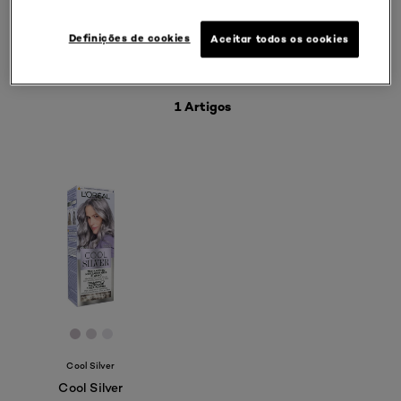
Definições de cookies
Aceitar todos os cookies
INDICAR AS MINHAS
NECESSIDADES
1 Artigos
[Color]: #c7bdc5
[Color]: #d5cfd6
[Color]: #e5e4ea
Cool Silver
Cool Silver