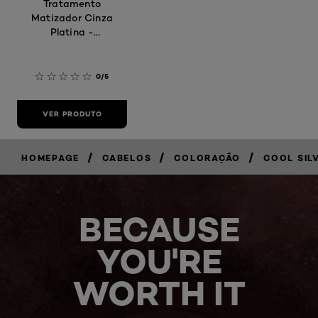
Tratamento
Matizador Cinza
Platina -
Prateado
0/5
VER PRODUTO
/
/
/
HOMEPAGE
CABELOS
COLORAÇÃO
COOL SIL
BECAUSE
YOU'RE
WORTH IT