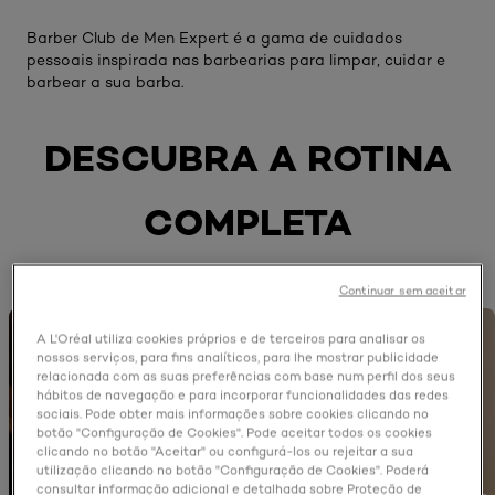
Barber Club de Men Expert é a gama de cuidados
pessoais inspirada nas barbearias para limpar, cuidar e
barbear a sua barba.
DESCUBRA A ROTINA
COMPLETA
Continuar sem aceitar
A L'Oréal utiliza cookies próprios e de terceiros para analisar os
nossos serviços, para fins analíticos, para lhe mostrar publicidade
relacionada com as suas preferências com base num perfil dos seus
hábitos de navegação e para incorporar funcionalidades das redes
sociais. Pode obter mais informações sobre cookies clicando no
botão "Configuração de Cookies". Pode aceitar todos os cookies
clicando no botão "Aceitar" ou configurá-los ou rejeitar a sua
utilização clicando no botão "Configuração de Cookies". Poderá
consultar informação adicional e detalhada sobre Proteção de