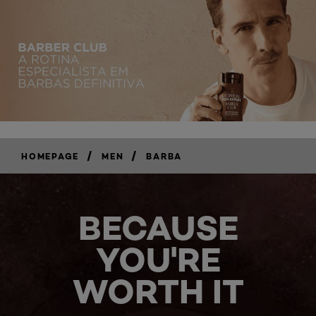
/
/
HOMEPAGE
MEN
BARBA
BECAUSE
YOU'RE
WORTH IT