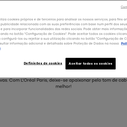
Cont
lo é a sua imagem de marca em termos de beleza e um ref
iliza cookies próprios e de terceiros para analisar os nossos serviços, para fins an
ortanto, requer especial atenção. É por isso que a L'Oréal 
 publicidade relacionada com as suas preferências com base num perfil dos seus
 para incorporar funcionalidades das redes sociais. Pode obter mais informaçõ
a de produtos de cuidados de cabelo, que respondem às n
cando no botão "Configuração de Cookies". Pode aceitar todos os cookies clica
abelo. Mantenha o cabelo limpo e disciplinado com os no
u configurá-los ou rejeitar a sua utilização clicando no botão "Configuração de C
de elevada qualidade. Nutra-o com máscaras para cabelo 
sultar informação adicional e detalhada sobre Proteção de Dados na nossa
Pol
idados de cabelo não tem de ficar por aqui, pois L'Oréal P
e
usses para pentear, lacas e séruns capilares concebidos pa
. Quer uma mudança radical, retocar as raízes, cobrir os ca
Definições de cookies
Aceitar todos os cookies
ariamente o cabelo com um tom pastel? As nossas gamas d
zem todas as suas necessidades, com produtos desenvolvid
vas. Com L'Oréal Paris, deixe-se apaixonar pelo tom de cabe
melhor!