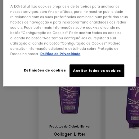
A L'Oréal utiliza cookies próprios e de terceiros para analisar os
AUMENTA O VOLUME COM A NOVA ROTINA DE
nossos serviços, para fins analíticos, para lhe mostrar publicidade
relacionada com as suas preferências com base num perfil dos seus
COLLAGEN LIFTER
hábitos de navegação e para incorporar funcionalidades das redes
sociais. Pode obter mais informações sobre cookies clicando no
botão "Configuração de Cookies". Pode aceitar todos os cookies
clicando no botão "Aceitar" ou configurá-los ou rejeitar a sua
utilização clicando no botão "Configuração de Cookies". Poderá
consultar informação adicional e detalhada sobre Proteção de
Dados na nossa
Política de Privacidade
Definições de cookies
Aceitar todos os cookies
Produtos de Cabelo Elvive
Collagen Lifter