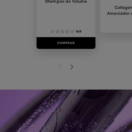
Shampoo de Volume
Collagen
Amaciador 
0/5
COMPRAR
COMP
PREVIOUS CARD
NEXT CARD