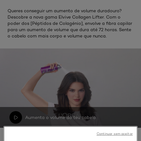
Queres conseguir um aumento de volume duradouro?
Descobre a nova gama Elvive Collagen Lifter. Com o
poder dos [Péptidos de Colagénio], envolve a fibra capilar
para um aumento de volume que dura até 72 horas. Sente
o cabelo com mais corpo e volume que nunca.
Aumenta o volume do teu cabelo
Continuar sem aceitar
Skip the slider: Collagen Lifter