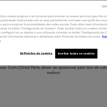
Cont
lo é a sua imagem de marca em termos de beleza e um ref
iliza cookies próprios e de terceiros para analisar os nossos serviços, para fins an
ortanto, requer especial atenção. É por isso que a L'Oréal 
 publicidade relacionada com as suas preferências com base num perfil dos seus
 para incorporar funcionalidades das redes sociais. Pode obter mais informaçõ
a de produtos de cuidados de cabelo, que respondem às n
cando no botão "Configuração de Cookies". Pode aceitar todos os cookies clica
abelo. Mantenha o cabelo limpo e disciplinado com os no
u configurá-los ou rejeitar a sua utilização clicando no botão "Configuração de C
de elevada qualidade. Nutra-o com máscaras para cabelo 
sultar informação adicional e detalhada sobre Proteção de Dados na nossa
Pol
idados de cabelo não tem de ficar por aqui, pois L'Oréal P
e
usses para pentear, lacas e séruns capilares concebidos pa
. Quer uma mudança radical, retocar as raízes, cobrir os ca
Definições de cookies
Aceitar todos os cookies
ariamente o cabelo com um tom pastel? As nossas gamas d
zem todas as suas necessidades, com produtos desenvolvid
vas. Com L'Oréal Paris, deixe-se apaixonar pelo tom de cabe
melhor!