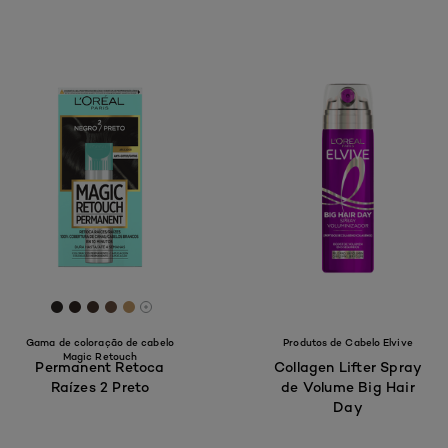
C2
[Color]: #282523
[Color]: #2F2420
[Color]: #42322A
[Color]: #674C3D
[Color]: #BF9865
veis mais tons
Estão disponíveis mais tons
Gama de coloração de cabelo
Produtos de Cabelo Elvive
Magic Retouch
Permanent Retoca
Collagen Lifter Spray
Raízes 2 Preto
de Volume Big Hair
Day