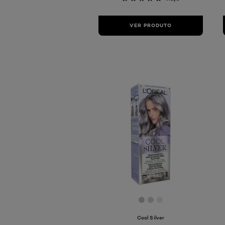
VER PRODUTO
[Color]: #c7bdc5
[Color]: #d5cfd6
[Color]: #e5e4ea
Cool Silver