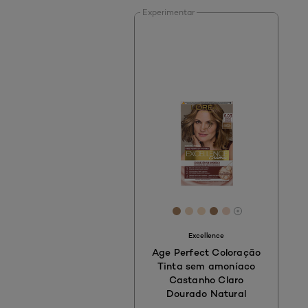
Experimentar
[Color]: #AC8663
[Color]: #EFD6BC
[Color]: #F6D9BB
[Color]: #A27A5A
[Color]: #F1D3
Estão disponí
Excellence
Age Perfect Coloração
Tinta sem amoníaco
Castanho Claro
Dourado Natural