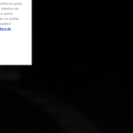
alíticos, para
 hábitos de
es sobre
ndo no botão
ookies".
ítica de