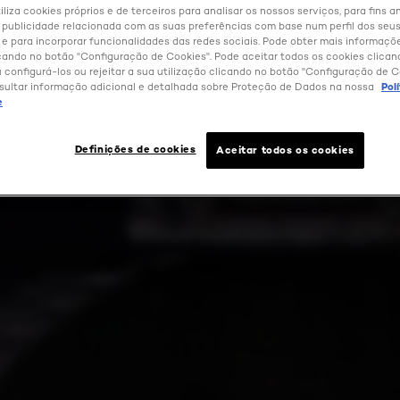
iliza cookies próprios e de terceiros para analisar os nossos serviços, para fins an
 publicidade relacionada com as suas preferências com base num perfil dos seus
 para incorporar funcionalidades das redes sociais. Pode obter mais informaçõ
cando no botão "Configuração de Cookies". Pode aceitar todos os cookies clica
u configurá-los ou rejeitar a sua utilização clicando no botão "Configuração de C
sultar informação adicional e detalhada sobre Proteção de Dados na nossa
Pol
e
Definições de cookies
Aceitar todos os cookies