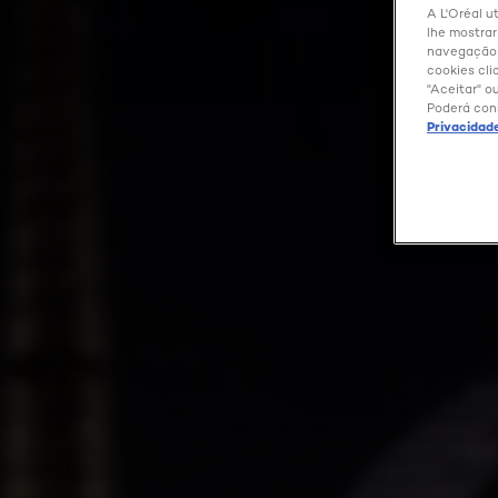
A L'Oréal ut
lhe mostrar
navegação e
cookies cli
"Aceitar" o
Poderá con
Privacidad