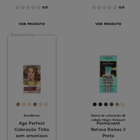
0/5
0/5
VER PRODUTO
VER PRODUTO
Experimentar
[Color]: #AC8663
[Color]: #EFD6BC
[Color]: #F6D9BB
[Color]: #A27A5A
[Color]: #F1D3C2
[Color]: #282523
[Color]: #2F242
[Color]: #423
[Color]: #
[Color]:
[More shades are available]
[More s
Excellence
Gama de coloração de
cabelo Magic Retouch
Age Perfect
Permanent
Coloração Tinta
Retoca Raízes 2
sem amoníaco
Preto