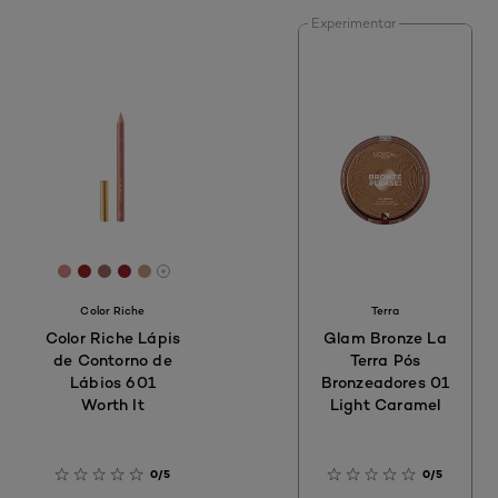
Experimentar
[Color]: #D08B85
[Color]: #952522
[Color]: #99685E
[Color]: #95212F
[Color]: #CB9983
[More shades are available]
Color Riche
Terra
Color Riche Lápis
Glam Bronze La
de Contorno de
Terra Pós
Lábios 601
Bronzeadores 01
Worth It​
Light Caramel
0/5
0/5