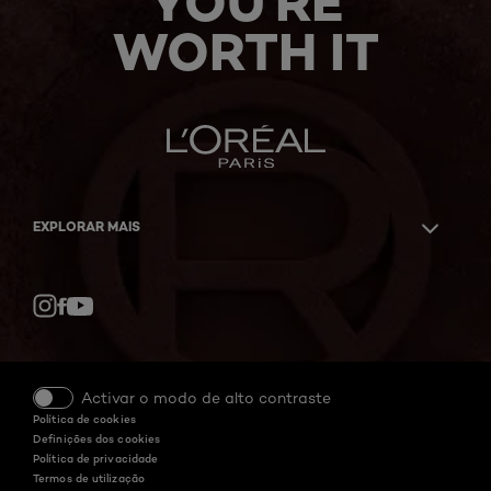
YOU'RE
WORTH IT
EXPLORAR MAIS
Facebook
YouTube
Instagram
Activar o modo de alto contraste
Política de cookies
Definições dos cookies
Política de privacidade
Termos de utilização