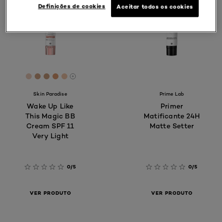
Definições de cookies
Aceitar todos os cookies
[Color]: #EDCEBC
[Color]: #D1A483
[Color]: #CC9F7E
[Color]: #DE9B71
[Color]: #F4C7AA
[More shades are available]
Skin Paradise
Prime Lab
Wake Up Like
Primer
This Magic BB
Matificante 24H
Cream SPF 11
Matte Setter​
Very Light
0/5
0/5
VER PRODUTO
VER PRODUTO