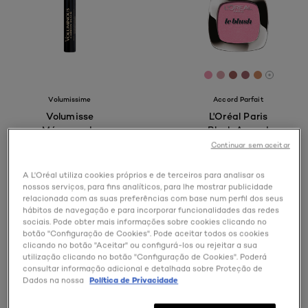
[Color]: #F397B2
[Color]: #DAA2
[Color]: #9E5
[Color]: #
[Color]:
[More s
Volumissime
Accord Parfait
Volumisse
L'Oréal Paris
Máscara de
Blush Accord
Pestanas Black​
Parfait Blush 145
Continuar sem aceitar
Rosewood
A L'Oréal utiliza cookies próprios e de terceiros para analisar os
nossos serviços, para fins analíticos, para lhe mostrar publicidade
relacionada com as suas preferências com base num perfil dos seus
0/5
0/5
hábitos de navegação e para incorporar funcionalidades das redes
sociais. Pode obter mais informações sobre cookies clicando no
botão "Configuração de Cookies". Pode aceitar todos os cookies
VER PRODUTO
VER PRODUTO
clicando no botão "Aceitar" ou configurá-los ou rejeitar a sua
utilização clicando no botão "Configuração de Cookies". Poderá
consultar informação adicional e detalhada sobre Proteção de
Dados na nossa
Política de Privacidade