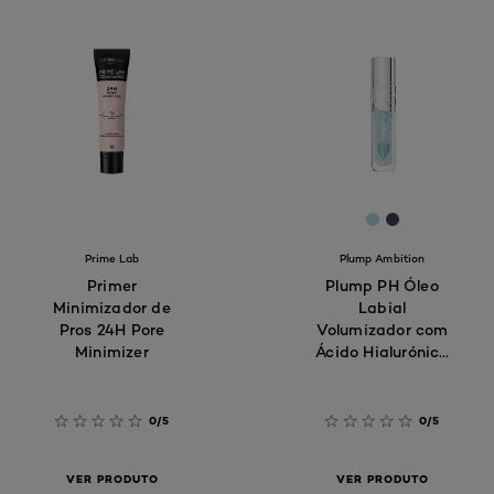
[Color]: #B3D
[Color]: #4
Prime Lab
Plump Ambition
Primer
Plump PH Óleo
Minimizador de
Labial
Pros 24H Pore
Volumizador com
Minimizer​
Ácido Hialurónico
113 Cristal Ice​
0/5
0/5
VER PRODUTO
VER PRODUTO