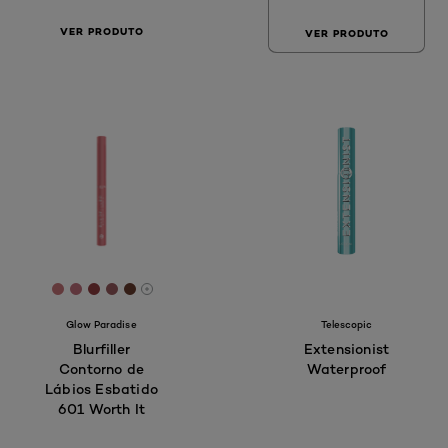
VER PRODUTO
VER PRODUTO
[Color]: #C87479
[Color]: #BF6E7B
[Color]: #923E41
[Color]: #995B5E
[Color]: #693C2F
[More shades are available]
Glow Paradise
Telescopic
Blurfiller
Extensionist
Contorno de
Waterproof
Lábios Esbatido
601 Worth It