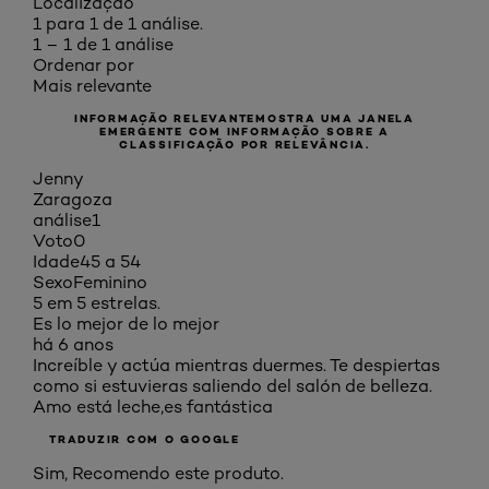
Localização
1 para 1 de 1 análise.
1 – 1 de 1 análise
Ordenar por
Mais relevante
INFORMAÇÃO RELEVANTE
MOSTRA UMA JANELA
EMERGENTE COM INFORMAÇÃO SOBRE A
CLASSIFICAÇÃO POR RELEVÂNCIA.
Jenny
Zaragoza
análise
1
Voto
0
Idade
45 a 54
Sexo
Feminino
5 em 5 estrelas.
Es lo mejor de lo mejor
há 6 anos
Increíble y actúa mientras duermes. Te despiertas
como si estuvieras saliendo del salón de belleza.
Amo está leche,es fantástica
TRADUZIR COM O GOOGLE
Sim, Recomendo este produto.