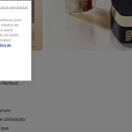
inuar sem aceitar
alíticos, para
 hábitos de
es sobre
ndo no botão
ookies".
ítica de
 Perfect
Serum
e utilização
 que