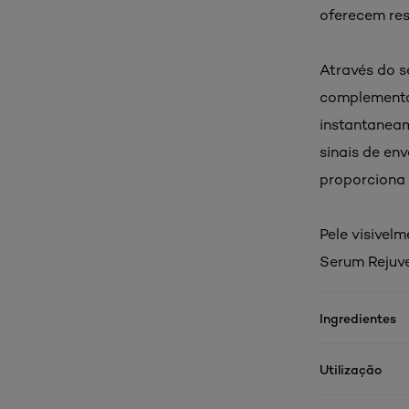
oferecem res
Através do s
complementar
instantaneam
sinais de en
proporciona
Pele visivel
Serum Rejuv
Ingredientes
Utilização