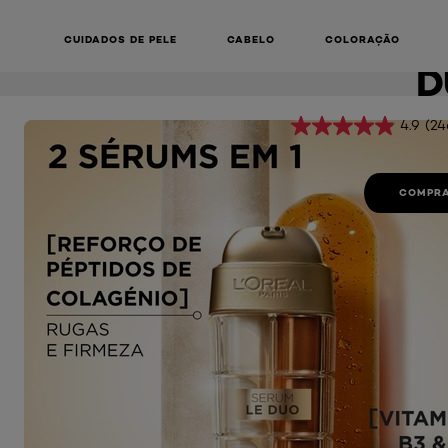
SE
Age Perfect
Renovação Celular SERUM REJUVENESCEDOR LE DUO
REJUVENE
CUIDADOS DE PELE
CABELO
COLORAÇÃO
D
4.9
(24
COMPRA