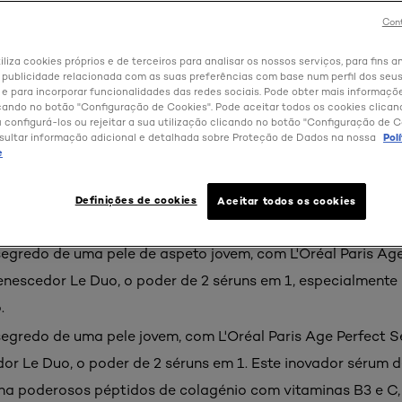
Cont
iliza cookies próprios e de terceiros para analisar os nossos serviços, para fins an
 publicidade relacionada com as suas preferências com base num perfil dos seus
 para incorporar funcionalidades das redes sociais. Pode obter mais informaçõ
cando no botão "Configuração de Cookies". Pode aceitar todos os cookies clica
u configurá-los ou rejeitar a sua utilização clicando no botão "Configuração de C
sultar informação adicional e detalhada sobre Proteção de Dados na nossa
Pol
e
Definições de cookies
Aceitar todos os cookies
roduto
egredo de uma pele de aspeto jovem, com L'Oréal Paris Age
nescedor Le Duo, o poder de 2 séruns em 1, especialmente
.
egredo de uma pele jovem, com L'Oréal Paris Age Perfect 
or Le Duo, o poder de 2 séruns em 1. Este inovador sérum d
na poderosos péptidos de colagénio com vitaminas B3 e C,