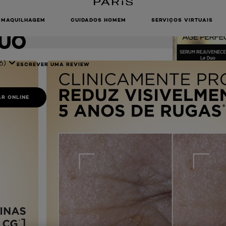
RUM
SCEDOR LE
MAQUILHAGEM
CUIDADOS HOMEM
SERVIÇOS VIRTUAIS
UO
6)
ESCREVER UMA REVIEW
R ONLINE