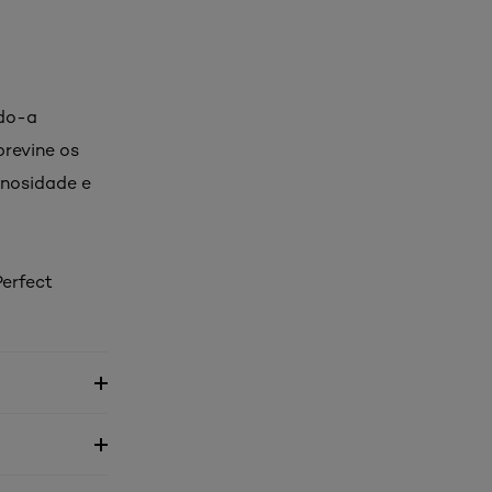
ndo-a
previne os
inosidade e
Perfect