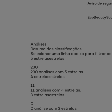
Aviso de segu
EcoBeautySco
Análises
Resumo das classificações
Selecionar uma linha abaixo para filtrar as 
5 estrelas
estrelas
230
230 análises com 5 estrelas.
4 estrelas
estrelas
11
11 análises com 4 estrelas.
3 estrelas
estrelas
0
0 análise com 3 estrelas.