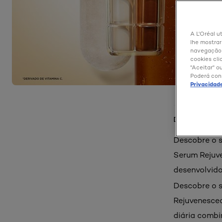
A L'Oréal ut
lhe mostrar
navegação e
cookies cli
"Aceitar" o
Poderá con
Privacidad
Detalhes do p
Descobre o s
Serum Rejuve
desenvolvido
Descobre o s
Rejuvenesced
diária combi