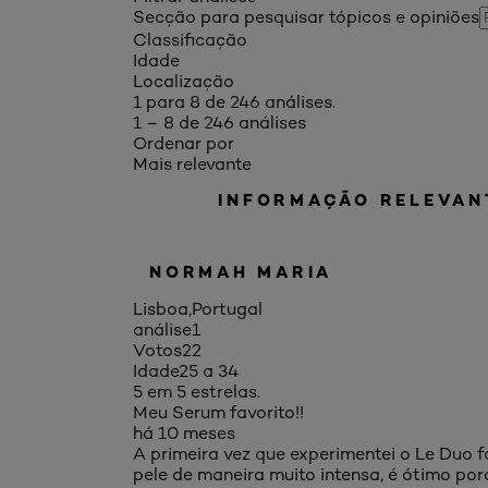
Secção para pesquisar tópicos e opiniões
Classificação
Idade
Localização
1 para 8 de 246 análises.
1 – 8 de 246 análises
Ordenar por
Mais relevante
INFORMAÇÃO RELEVAN
NORMAH MARIA
Lisboa,Portugal
análise
1
Votos
22
Idade
25 a 34
5 em 5 estrelas.
Meu Serum favorito!!
há 10 meses
A primeira vez que experimentei o Le Duo fo
pele de maneira muito intensa, é ótimo po