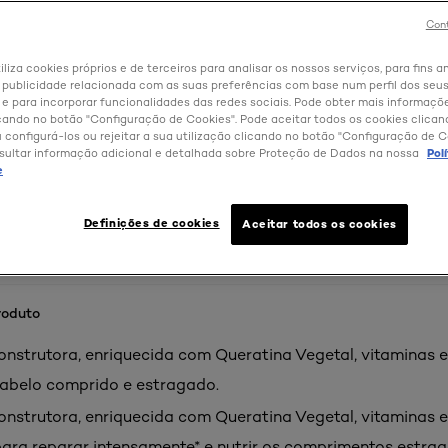
Cont
iliza cookies próprios e de terceiros para analisar os nossos serviços, para fins an
 publicidade relacionada com as suas preferências com base num perfil dos seus
 para incorporar funcionalidades das redes sociais. Pode obter mais informaçõ
cando no botão "Configuração de Cookies". Pode aceitar todos os cookies clica
u configurá-los ou rejeitar a sua utilização clicando no botão "Configuração de C
sultar informação adicional e detalhada sobre Proteção de Dados na nossa
Pol
e
Definições de cookies
Aceitar todos os cookies
roduto
nstrutora, enriquecida com Queratina Vegetal,​ vitaminas e
 cabelo comprido e estragado.
nstrutora, enriquecida com Queratina Vegetal, vitaminas e
l para reparar intensamente* e nutrir os comprimentos estra