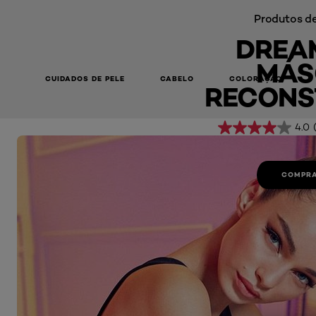
Produtos de
DREA
MÁS
CUIDADOS DE PELE
CABELO
COLORAÇÃO
RECONS
Dream Long Máscara Reconstrutora
4.0
COMPRA