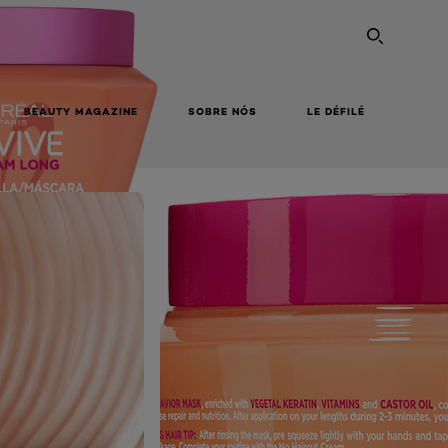
PESQU
BEAUTY MAGAZINE
SOBRE NÓS
LE DÉFILÉ
COMPRAR ONLINE
NEXT CARD