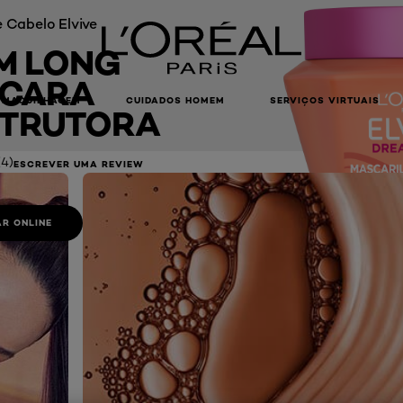
 Cabelo Elvive
M LONG
CARA
MAQUILHAGEM
CUIDADOS HOMEM
SERVIÇOS VIRTUAIS
TRUTORA
(4)
ESCREVER UMA REVIEW
R ONLINE