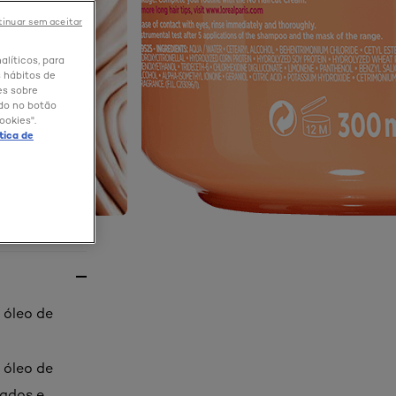
inuar sem aceitar
alíticos, para
 hábitos de
es sobre
ndo no botão
ookies".
ítica de
 óleo de
 óleo de
gados e