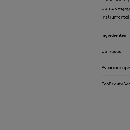
pontas espig
instrumenta
Ingredientes
Utilização
Aviso de segu
EcoBeautySco