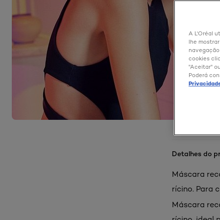
A L'Oréal ut
lhe mostrar
navegação e
cookies cli
"Aceitar" o
Poderá con
Privacidad
Detalhes do p
Máscara reco
rícino. Para
Máscara reco
rícino, idea