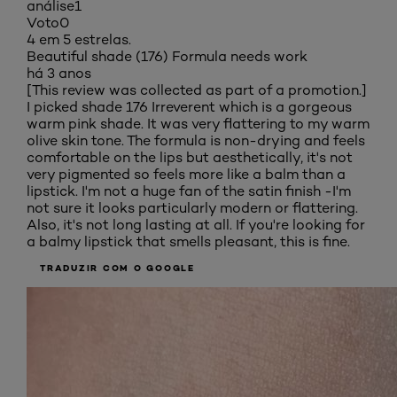
análise
1
Voto
0
4 em 5 estrelas.
Beautiful shade (176) Formula needs work
há 3 anos
[This review was collected as part of a promotion.]
I picked shade 176 Irreverent which is a gorgeous
warm pink shade. It was very flattering to my warm
olive skin tone. The formula is non-drying and feels
comfortable on the lips but aesthetically, it's not
very pigmented so feels more like a balm than a
lipstick. I'm not a huge fan of the satin finish -I'm
not sure it looks particularly modern or flattering.
Also, it's not long lasting at all. If you're looking for
a balmy lipstick that smells pleasant, this is fine.
TRADUZIR COM O GOOGLE