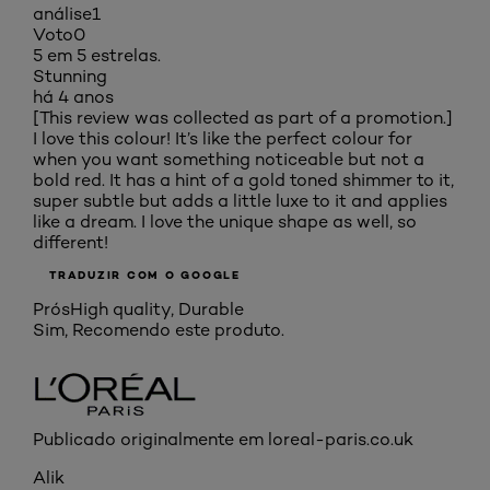
análise
1
Voto
0
5 em 5 estrelas.
Stunning
há 4 anos
[This review was collected as part of a promotion.]
I love this colour! It’s like the perfect colour for
when you want something noticeable but not a
bold red. It has a hint of a gold toned shimmer to it,
super subtle but adds a little luxe to it and applies
like a dream. I love the unique shape as well, so
different!
TRADUZIR COM O GOOGLE
Prós
High quality, Durable
Sim, Recomendo este produto.
Publicado originalmente em loreal-paris.co.uk
Alik