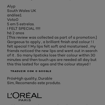
Alyp
South Wales UK
análise
1
Voto
0
5 em 5 estrelas.
I FELT SPECIAL !!!!!
há 2 anos
[This review was collected as part of a promotion.]
Gorgeous to apply , a brilliant finish and colour ! I
felt special !! My lips felt soft and moisturised , my
friends noticed the new lips and went out in search
of it . So many lipsticks lose their colour within 30
minutes and then touch ups are needed all day but
this this lasted for ages and the colour stayed !
TRADUZIR COM O GOOGLE
Prós
High quality, Durable
Sim, Recomendo este produto.