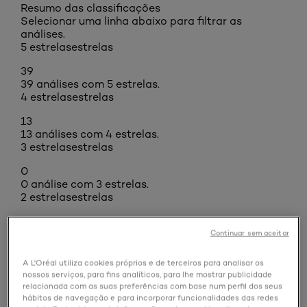
Resumo das classificações
Selecionar uma linha abaixo para filtrar as
análises.
5 estrelas
estrelas
39
39 análises com 5 estrelas.
4 estrelas
estrelas
13
13 análises com 4 estrelas.
3 estrelas
estrelas
0
0 análise com 3 estrelas.
2 estrelas
estrelas
0
0 análise com 2 estrelas.
Continuar sem aceitar
1 estrela
estrelas
A L'Oréal utiliza cookies próprios e de terceiros para analisar os
0
nossos serviços, para fins analíticos, para lhe mostrar publicidade
0 análise com 1 estrela.
relacionada com as suas preferências com base num perfil dos seus
Classificação geral
hábitos de navegação e para incorporar funcionalidades das redes