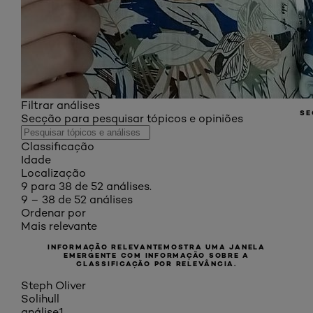
Filtrar análises
SE
Secção para pesquisar tópicos e opiniões
Classificação
Idade
Localização
9 para 38 de 52 análises.
9 – 38 de 52 análises
Ordenar por
Mais relevante
INFORMAÇÃO RELEVANTE
MOSTRA UMA JANELA
EMERGENTE COM INFORMAÇÃO SOBRE A
CLASSIFICAÇÃO POR RELEVÂNCIA.
Steph Oliver
Solihull
análise
1