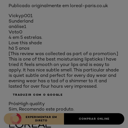
Publicado originalmente em loreal-paris.co.uk
Vickyp001
Sunderland
análise
1
Voto
0
4 em 5 estrelas.
Love this shade
há 5 anos
[This review was collected as part of a promotion.]
This is one of the best moisturising lipsticks I have
tried it feels smooth on your lips and is easy to
apply. It has nice subtle smell. This particular shade
is quiet subtle and perfect for every day wear and
evening wear has a tad of a shimmer to it and
lasted for over four hours very impressed.
TRADUZIR COM O GOOGLE
Prós
High quality
Sim, Recomendo este produto.
EXPERIMENTAR EM
COMPRAR ONLINE
DIRETO