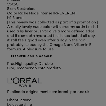
Voto
0
5 em 5 estrelas.
Color Riche Nude Intense IRREVERENT
há 3 anos
[This review was collected as part of a promotion.]
A really lovely nude color with creamy satin finish. I
used a lip liner brush to give a more defined edge
and it's smooth hydrated finish has lasted all day,
it still feels good even after a day in the rain,
probably helped by the Omega 3 and Vitamin E
formula. A pleasure to use.
TRADUZIR COM O GOOGLE
Prós
High quality, Durable
Sim, Recomendo este produto.
Publicado originalmente em loreal-paris.co.uk
Chantileanne
Leicestershire