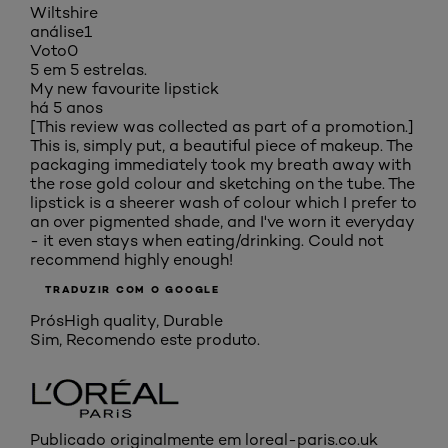
Wiltshire
análise
1
Voto
0
5 em 5 estrelas.
My new favourite lipstick
há 5 anos
[This review was collected as part of a promotion.]
This is, simply put, a beautiful piece of makeup. The
packaging immediately took my breath away with
the rose gold colour and sketching on the tube. The
lipstick is a sheerer wash of colour which I prefer to
an over pigmented shade, and I've worn it everyday
- it even stays when eating/drinking. Could not
recommend highly enough!
TRADUZIR COM O GOOGLE
Prós
High quality, Durable
Sim, Recomendo este produto.
Publicado originalmente em loreal-paris.co.uk