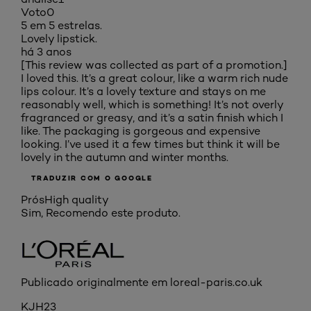
Voto
0
5 em 5 estrelas.
Lovely lipstick.
há 3 anos
[This review was collected as part of a promotion.]
I loved this. It’s a great colour, like a warm rich nude
lips colour. It’s a lovely texture and stays on me
reasonably well, which is something! It’s not overly
fragranced or greasy, and it’s a satin finish which I
like. The packaging is gorgeous and expensive
looking. I’ve used it a few times but think it will be
lovely in the autumn and winter months.
TRADUZIR COM O GOOGLE
Prós
High quality
Sim, Recomendo este produto.
Publicado originalmente em loreal-paris.co.uk
KJH23