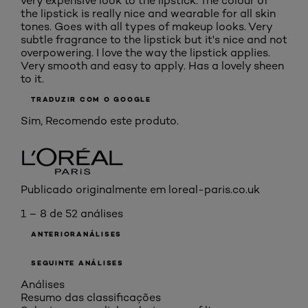
very expensive look to the lipstick. The colour of
the lipstick is really nice and wearable for all skin
tones. Goes with all types of makeup looks. Very
subtle fragrance to the lipstick but it's nice and not
overpowering. I love the way the lipstick applies.
Very smooth and easy to apply. Has a lovely sheen
to it.
TRADUZIR COM O GOOGLE
Sim, Recomendo este produto.
Publicado originalmente em loreal-paris.co.uk
1 – 8 de 52 análises
ANTERIORANÁLISES
SEGUINTE ANÁLISES
Análises
Resumo das classificações