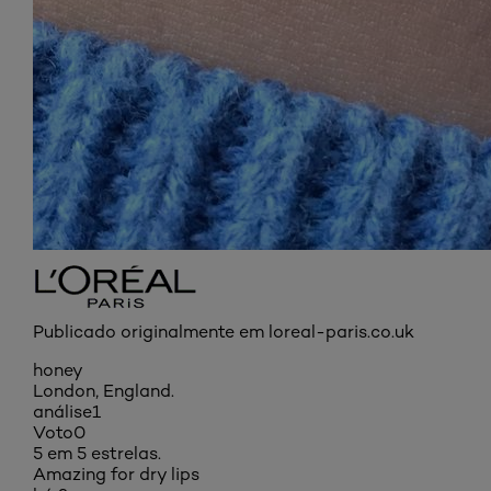
Publicado originalmente em loreal-paris.co.uk
honey
London, England.
análise
1
Voto
0
5 em 5 estrelas.
Amazing for dry lips