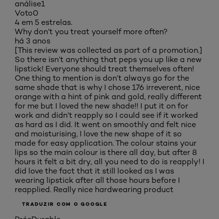
análise
1
Voto
0
4 em 5 estrelas.
Why don’t you treat yourself more often?
há 3 anos
[This review was collected as part of a promotion.]
So there isn’t anything that peps you up like a new
lipstick! Everyone should treat themselves often!
One thing to mention is don’t always go for the
same shade that is why I chose 176 irreverent, nice
orange with a hint of pink and gold, really different
for me but I loved the new shade!! I put it on for
work and didn’t reapply so I could see if it worked
as hard as I did. It went on smoothly and felt nice
and moisturising, I love the new shape of it so
made for easy application. The colour stains your
lips so the main colour is there all day, but after 8
hours it felt a bit dry, all you need to do is reapply! I
did love the fact that it still looked as I was
wearing lipstick after all those hours before I
reapplied. Really nice hardwearing product
TRADUZIR COM O GOOGLE