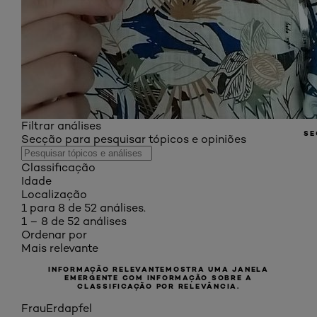
Filtrar análises
SE
Secção para pesquisar tópicos e opiniões
Classificação
Idade
Localização
1 para 8 de 52 análises.
1 – 8 de 52 análises
Ordenar por
Mais relevante
INFORMAÇÃO RELEVANTE
MOSTRA UMA JANELA
EMERGENTE COM INFORMAÇÃO SOBRE A
CLASSIFICAÇÃO POR RELEVÂNCIA.
FrauErdapfel