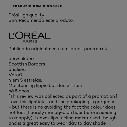
TRADUZIR COM O GOOGLE
Prós
High quality
Sim, Recomendo este produto.
Publicado originalmente em loreal-paris.co.uk
berwickberri
Scottish Borders
análise
1
Voto
0
4 em 5 estrelas.
Moisturising lippie but doesn't last
há 5 anos
[This review was collected as part of a promotion.]
Love this lipstick - and the packaging is gorgeous
- but there is no avoiding the fact the colour does
not last (I barely managed an hour before needing
to reapply). Leaves lips feeling moisturised though
and is a great easy to wear day to day shade.