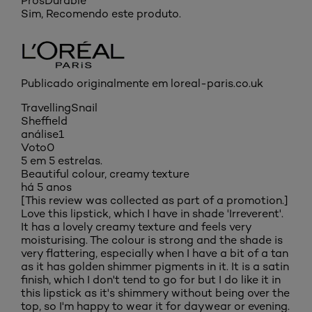
Prós
Durable
Sim, Recomendo este produto.
Publicado originalmente em loreal-paris.co.uk
TravellingSnail
Sheffield
análise
1
Voto
0
5 em 5 estrelas.
Beautiful colour, creamy texture
há 5 anos
[This review was collected as part of a promotion.]
Love this lipstick, which I have in shade 'Irreverent'.
It has a lovely creamy texture and feels very
moisturising. The colour is strong and the shade is
very flattering, especially when I have a bit of a tan
as it has golden shimmer pigments in it. It is a satin
finish, which I don't tend to go for but I do like it in
this lipstick as it's shimmery without being over the
top, so I'm happy to wear it for daywear or evening.