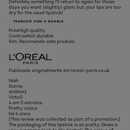
Definitely something I'll return to again for those
days you want (slightly) glam, but your lips are too
dry for the usual lipstick!
TRADUZIR COM O GOOGLE
Prós
High quality
Contras
Not durable
Sim, Recomendo este produto.
Publicado originalmente em loreal-paris.co.uk
Nish
Surrey
análise
1
Voto
0
4 em 5 estrelas.
Pretty colour
há 4 anos
[This review was collected as part of a promotion.]
The packaging of this lipstick is so pretty. Gives a