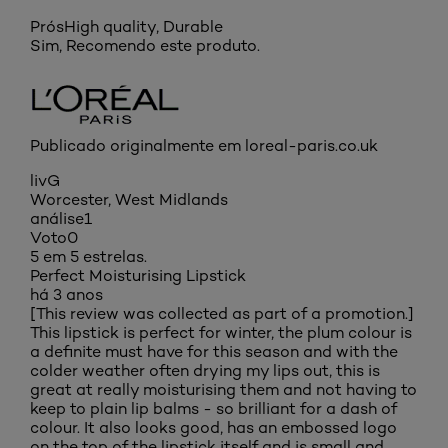
Prós
High quality, Durable
Sim, Recomendo este produto.
Publicado originalmente em loreal-paris.co.uk
livG
Worcester, West Midlands
análise
1
Voto
0
5 em 5 estrelas.
Perfect Moisturising Lipstick
há 3 anos
[This review was collected as part of a promotion.]
This lipstick is perfect for winter, the plum colour is
a definite must have for this season and with the
colder weather often drying my lips out, this is
great at really moisturising them and not having to
keep to plain lip balms - so brilliant for a dash of
colour. It also looks good, has an embossed logo
on the top of the lipstick itself and is small and