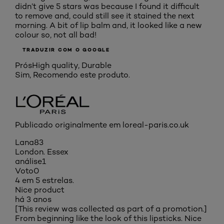
didn’t give 5 stars was because I found it difficult
to remove and, could still see it stained the next
morning. A bit of lip balm and, it looked like a new
colour so, not all bad!
TRADUZIR COM O GOOGLE
Prós
High quality, Durable
Sim, Recomendo este produto.
Publicado originalmente em loreal-paris.co.uk
Lana83
London. Essex
análise
1
Voto
0
4 em 5 estrelas.
Nice product
há 3 anos
[This review was collected as part of a promotion.]
From beginning like the look of this lipsticks. Nice