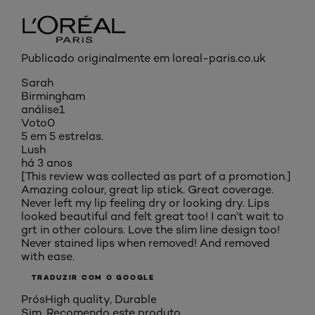
Publicado originalmente em loreal-paris.co.uk
Sarah
Birmingham
análise
1
Voto
0
5 em 5 estrelas.
Lush
há 3 anos
[This review was collected as part of a promotion.]
Amazing colour, great lip stick. Great coverage.
Never left my lip feeling dry or looking dry. Lips
looked beautiful and felt great too! I can’t wait to
grt in other colours. Love the slim line design too!
Never stained lips when removed! And removed
with ease.
TRADUZIR COM O GOOGLE
Prós
High quality, Durable
Sim, Recomendo este produto.