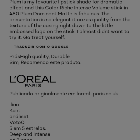
Plum is my favourite lipstick shade for dramatic
effect and this Color Riche Intense Volume stick in
480 Plum Dominant Matte is fabulous. The
presentation is so elegant it oozes quality from the
texture of the casing right down to the little
embossed logo on the stick. I almost didnt want to
try it. Go treat yourself.
TRADUZIR COM O GOOGLE
Prós
High quality, Durable
Sim, Recomendo este produto.
Publicado originalmente em loreal-paris.co.uk
Ilina
Kent
análise
1
Voto
0
5 em 5 estrelas.
Deep and Intense