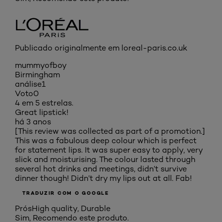
Publicado originalmente em loreal-paris.co.uk
mummyofboy
Birmingham
análise
1
Voto
0
4 em 5 estrelas.
Great lipstick!
há 3 anos
[This review was collected as part of a promotion.]
This was a fabulous deep colour which is perfect
for statement lips. It was super easy to apply, very
slick and moisturising. The colour lasted through
several hot drinks and meetings, didn’t survive
dinner though! Didn’t dry my lips out at all. Fab!
TRADUZIR COM O GOOGLE
Prós
High quality, Durable
Sim, Recomendo este produto.