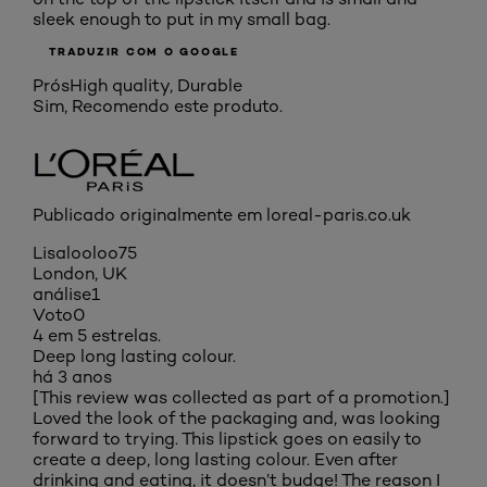
sleek enough to put in my small bag.
TRADUZIR COM O GOOGLE
Prós
High quality, Durable
Sim, Recomendo este produto.
Publicado originalmente em loreal-paris.co.uk
Lisalooloo75
London, UK
análise
1
Voto
0
4 em 5 estrelas.
Deep long lasting colour.
há 3 anos
[This review was collected as part of a promotion.]
Loved the look of the packaging and, was looking
forward to trying. This lipstick goes on easily to
create a deep, long lasting colour. Even after
drinking and eating, it doesn’t budge! The reason I