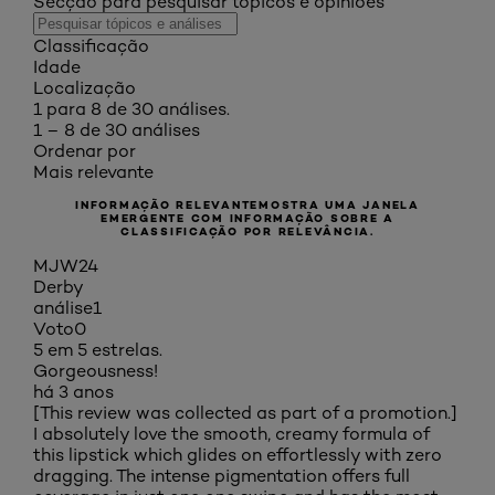
Secção para pesquisar tópicos e opiniões
Classificação
Idade
Localização
1 para 8 de 30 análises.
1 – 8 de 30 análises
Ordenar por
Mais relevante
INFORMAÇÃO RELEVANTE
MOSTRA UMA JANELA
EMERGENTE COM INFORMAÇÃO SOBRE A
CLASSIFICAÇÃO POR RELEVÂNCIA.
MJW24
Derby
análise
1
Voto
0
5 em 5 estrelas.
Gorgeousness!
há 3 anos
[This review was collected as part of a promotion.]
I absolutely love the smooth, creamy formula of
this lipstick which glides on effortlessly with zero
dragging. The intense pigmentation offers full