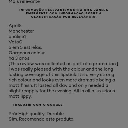
Mais relevante
INFORMAÇÃO RELEVANTE
MOSTRA UMA JANELA
EMERGENTE COM INFORMAÇÃO SOBRE A
CLASSIFICAÇÃO POR RELEVÂNCIA.
April5
Manchester
análise
1
Voto
0
5 em 5 estrelas.
Gorgeous colour
há 3 anos
[This review was collected as part of a promotion.]
I was really pleased with the colour and the long
lasting coverage of this lipstick. It's a very strong
rich colour and looks even more dramatic being a
matt finish. It lasted all day and only needed a
slight reapply for the evening. All in all a luxurious
matt lippy.
TRADUZIR COM O GOOGLE
Prós
High quality, Durable
Sim, Recomendo este produto.