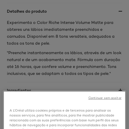
Detalhes do produto
Experimenta o Color Riche Intense Volume Matte para
obteres uns lábios imediatamente preenchidos e
carnudos. Disponível em 8 tons versáteis, adequados a
todos os tons de pele.
"Preenche instantaneamente os lábios, através de um look
natural e de um acabamento mate. Fórmula com duração
até 16 horas, que confere volume e preenchimento. Tons
inclusivos, que se adaptam a todos os tipos de pele."
Ingredientes
Continuar sem aceitar
Utilização
A L'Oréal utiliza cookies próprios e de terceiros para analisar os
nossos serviços, para fins analíticos, para lhe mostrar publicidade
relacionada com as suas preferências com base num perfil dos seus
EcoBeautyScore
hábitos de navegação e para incorporar funcionalidades das redes