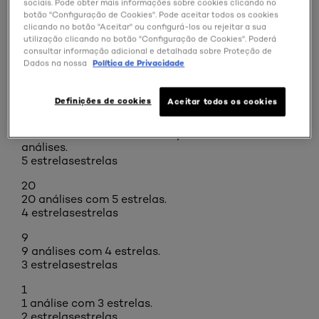
sociais. Pode obter mais informações sobre cookies clicando no
botão "Configuração de Cookies". Pode aceitar todos os cookies
clicando no botão "Aceitar" ou configurá-los ou rejeitar a sua
utilização clicando no botão "Configuração de Cookies". Poderá
COMPRAR ONLINE
consultar informação adicional e detalhada sobre Proteção de
Dados na nossa
Política de Privacidade
Definições de cookies
Aceitar todos os cookies
Análises
Resumo das classificações
Selecionar uma linha abaixo para filtrar as
análises.
5 estrelas
estrelas
20
20 análises com 5 estrelas.
4 estrelas
estrelas
9
9 análises com 4 estrelas.
3 estrelas
estrelas
1
1 análise com 3 estrelas.
2 estrelas
estrelas