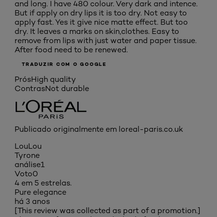
and long. I have 480 colour. Very dark and intence.
But if apply on dry lips it is too dry. Not easy to
apply fast. Yes it give nice matte effect. But too
dry. It leaves a marks on skin,clothes. Easy to
remove from lips with just water and paper tissue.
After food need to be renewed.
TRADUZIR COM O GOOGLE
Prós
High quality
Contras
Not durable
Publicado originalmente em loreal-paris.co.uk
LouLou
Tyrone
análise
1
Voto
0
4 em 5 estrelas.
Pure elegance
há 3 anos
[This review was collected as part of a promotion.]