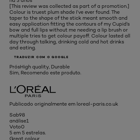
há 3 anos
[This review was collected as part of a promotion.]
Colour is truest plum shade I’ve ever found. The
taper to the shape of the stick meant smooth and
easy application fitting the contours of my Cupid’s
bow and full lips without me needing a lip brush or
multiple tries to get colour payoff. Colour lasted all
day through talking, drinking cold and hot drinks
and eating.
TRADUZIR COM O GOOGLE
Prós
High quality, Durable
Sim, Recomendo este produto.
Publicado originalmente em loreal-paris.co.uk
Sab98
análise
1
Voto
0
5 em 5 estrelas.
Great colour