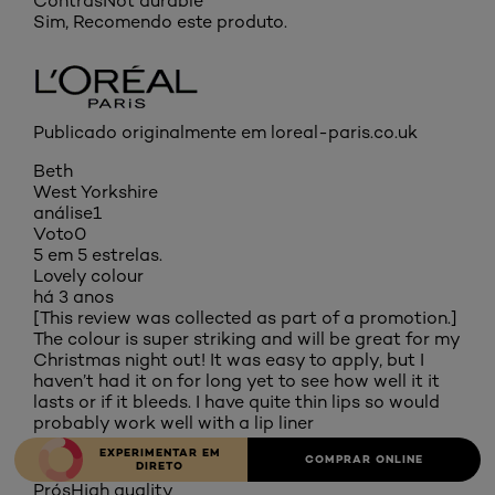
Contras
Not durable
Sim, Recomendo este produto.
Publicado originalmente em loreal-paris.co.uk
Beth
West Yorkshire
análise
1
Voto
0
5 em 5 estrelas.
Lovely colour
há 3 anos
[This review was collected as part of a promotion.]
The colour is super striking and will be great for my
Christmas night out! It was easy to apply, but I
haven’t had it on for long yet to see how well it it
lasts or if it bleeds. I have quite thin lips so would
probably work well with a lip liner
EXPERIMENTAR EM
TRADUZIR COM O GOOGLE
COMPRAR ONLINE
DIRETO
Prós
High quality