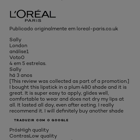
Publicado originalmente em loreal-paris.co.uk
Sally
London
análise
1
Voto
0
4 em 5 estrelas.
Sally
há 3 anos
[This review was collected as part of a promotion.]
I bought this lipstick in a plum 480 shade and it is
great. It is super easy to apply, glides well,
comfortable to wear and does not dry my lips at
all. It lasted all day, even after eating. I really
recommend it. I will definitely buy another shade
TRADUZIR COM O GOOGLE
Prós
High quality
Contras
Low quality