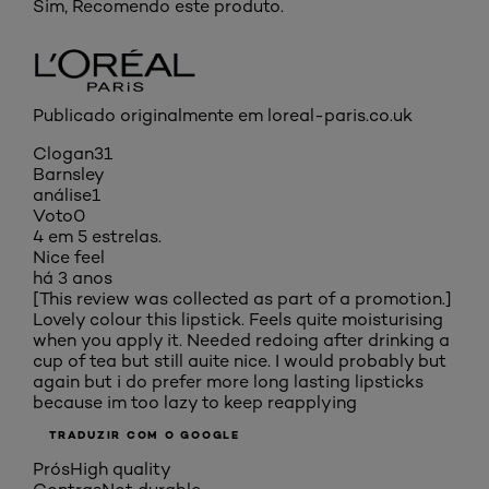
Sim, Recomendo este produto.
Publicado originalmente em loreal-paris.co.uk
Clogan31
Barnsley
análise
1
Voto
0
4 em 5 estrelas.
Nice feel
há 3 anos
[This review was collected as part of a promotion.]
Lovely colour this lipstick. Feels quite moisturising
when you apply it. Needed redoing after drinking a
cup of tea but still auite nice. I would probably but
again but i do prefer more long lasting lipsticks
because im too lazy to keep reapplying
TRADUZIR COM O GOOGLE
Prós
High quality