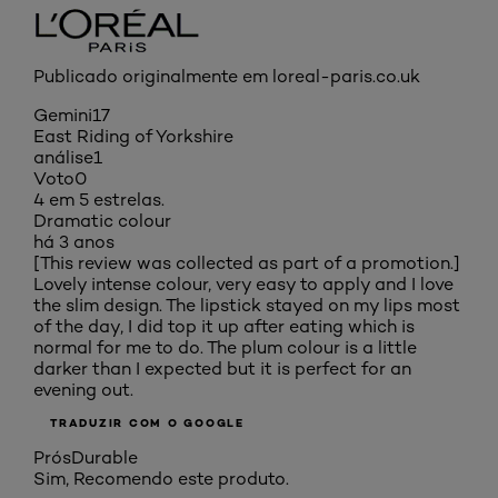
Publicado originalmente em loreal-paris.co.uk
Gemini17
East Riding of Yorkshire
análise
1
Voto
0
4 em 5 estrelas.
Dramatic colour
há 3 anos
[This review was collected as part of a promotion.]
Lovely intense colour, very easy to apply and I love
the slim design. The lipstick stayed on my lips most
of the day, I did top it up after eating which is
normal for me to do. The plum colour is a little
darker than I expected but it is perfect for an
evening out.
TRADUZIR COM O GOOGLE
Prós
Durable
Sim, Recomendo este produto.