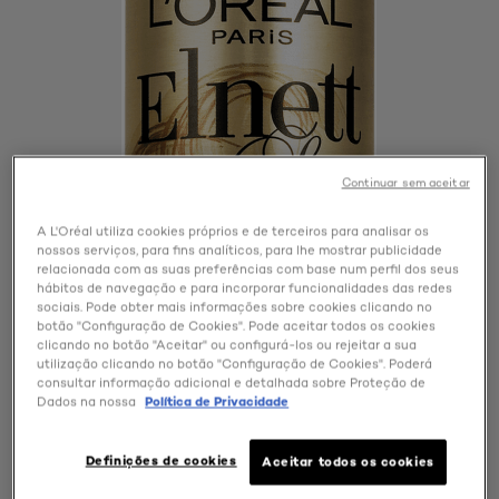
Continuar sem aceitar
A L'Oréal utiliza cookies próprios e de terceiros para analisar os
nossos serviços, para fins analíticos, para lhe mostrar publicidade
relacionada com as suas preferências com base num perfil dos seus
hábitos de navegação e para incorporar funcionalidades das redes
sociais. Pode obter mais informações sobre cookies clicando no
botão "Configuração de Cookies". Pode aceitar todos os cookies
clicando no botão "Aceitar" ou configurá-los ou rejeitar a sua
utilização clicando no botão "Configuração de Cookies". Poderá
consultar informação adicional e detalhada sobre Proteção de
Dados na nossa
Política de Privacidade
Definições de cookies
Aceitar todos os cookies