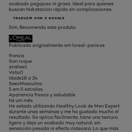
acabado pegajoso ni graso. Ideal para quienes
buscan hidratación rápida sin complicaciones.
TRADUZIR COM O GOOGLE
Sim, Recomendo este produto.
Publicado originalmente em loreal-paris.es
francis
San roque
análise
1
Voto
0
Idade
18 a 24
Sexo
Masculino
5 em 5 estrelas.
Apariencia fresca y saludable
há um mês
He estado utilizando Healthy Look de Men Expert
durante unas semanas y me ha gustado mucho el
resultado. Se aplica fácilmente, tiene una textura
ligera y deja un acabado muy natural, sin
sensación pesada ni efecto máscara. Lo que más