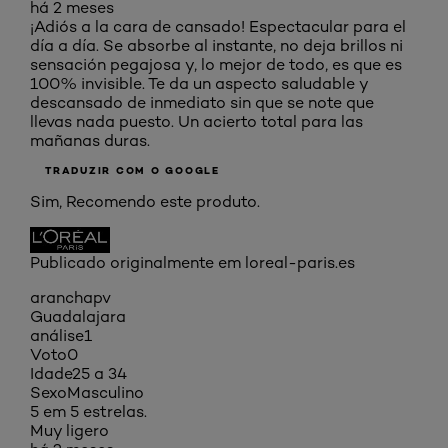
há 2 meses
¡Adiós a la cara de cansado! Espectacular para el
día a día. Se absorbe al instante, no deja brillos ni
sensación pegajosa y, lo mejor de todo, es que es
100% invisible. Te da un aspecto saludable y
descansado de inmediato sin que se note que
llevas nada puesto. Un acierto total para las
mañanas duras.
TRADUZIR COM O GOOGLE
Sim, Recomendo este produto.
Publicado originalmente em loreal-paris.es
aranchapv
Guadalajara
análise
1
Voto
0
Idade
25 a 34
Sexo
Masculino
5 em 5 estrelas.
Muy ligero