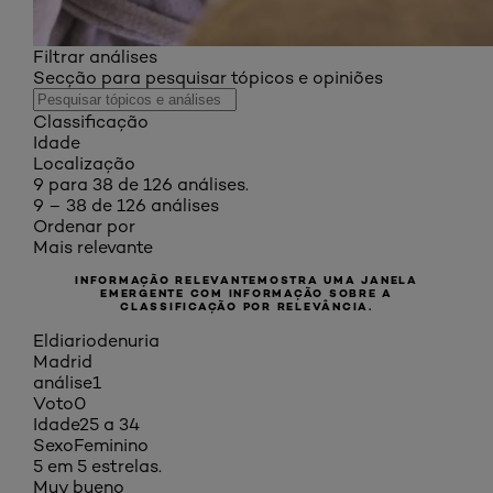
Filtrar análises
Secção para pesquisar tópicos e opiniões
Classificação
Idade
Localização
9 para 38 de 126 análises.
9 – 38 de 126 análises
Ordenar por
Mais relevante
INFORMAÇÃO RELEVANTE
MOSTRA UMA JANELA
EMERGENTE COM INFORMAÇÃO SOBRE A
CLASSIFICAÇÃO POR RELEVÂNCIA.
Eldiariodenuria
Madrid
análise
1
Voto
0
Idade
25 a 34
Sexo
Feminino
5 em 5 estrelas.
Muy bueno