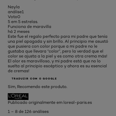
Nayla
análise
1
Voto
0
5 em 5 estrelas.
Funciona de maravilla
há 2 meses
Este fue el regalo perfecto para mi padre que tenía
una piel apagada y sin brillo. Al principio me asustó
que pusiera con color porque a mi padre no le
gustaba que llevara “color”, pero la verdad que el
color se ajusta a la piel y es como otra crema más!
El olor es maravilloso, y mi padre está que no lo
suelta al principio escéptico y ahora es su esencial
de cremas!
TRADUZIR COM O GOOGLE
Sim, Recomendo este produto.
Publicado originalmente em loreal-paris.es
1 – 8 de 126 análises