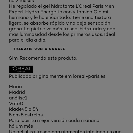
há 2 meses
He regalado el gel hidratante L’Oréal Paris Men
Expert Hydra Energetic con vitamina C a mi
hermano y le ha encantado. Tiene una textura
ligera, se absorbe rápido y no deja sensación
grasa. La piel se ve más fresca, hidratada y con
más luminosidad desde los primeros usos. Ideal
para el día a día.
TRADUZIR COM O GOOGLE
Sim, Recomendo este produto.
Publicado originalmente em loreal-paris.es
María
Madrid
análise
1
Voto
0
Idade
45 a 54
5 em 5 estrelas.
Para lucir tu mejor versión cada mañana
há um mês
Un gel ultra fresco con pigmentos inteligentes que