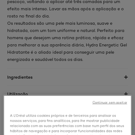
pescoço, voltando a aplicar até três camadas para um
efeito mais intenso. Lavar as mãos após a aplicação e o
rosto no final do dia.
Os resultados são uma pele mais luminosa, suave e
hidratada, com um tom uniforme e natural. Perfeito para
homens que desejam uma rotina prática, rápida e eficaz
para melhorar a sua aparência diária, Hydra Energetic Gel
Hidratante é o aliado ideal para conseguir uma pele
energizada e saudável todos os dias.
Ingredientes
Utilização
Continuar sem aceitar
EcoBeautyScore
A L'Oréal utiliza cookies próprios e de terceiros para analisar os
nossos serviços, para fins analíticos, para lhe mostrar publicidade
relacionada com as suas preferências com base num perfil dos seus
hábitos de navegação e para incorporar funcionalidades das redes