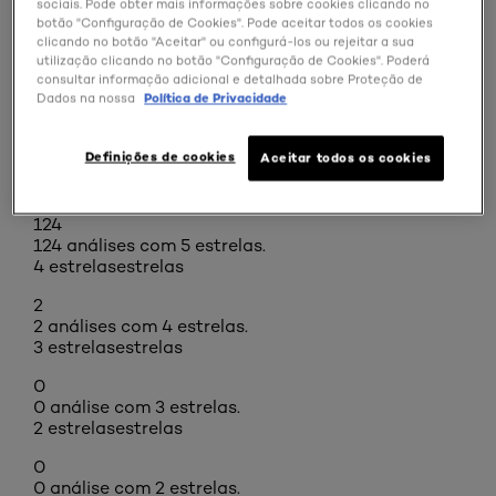
sociais. Pode obter mais informações sobre cookies clicando no
COMPRAR ONLINE
botão "Configuração de Cookies". Pode aceitar todos os cookies
clicando no botão "Aceitar" ou configurá-los ou rejeitar a sua
utilização clicando no botão "Configuração de Cookies". Poderá
consultar informação adicional e detalhada sobre Proteção de
Dados na nossa
Política de Privacidade
Análises
Resumo das classificações
Selecionar uma linha abaixo para filtrar as
Definições de cookies
Aceitar todos os cookies
análises.
5 estrelas
estrelas
124
124 análises com 5 estrelas.
4 estrelas
estrelas
2
2 análises com 4 estrelas.
3 estrelas
estrelas
0
0 análise com 3 estrelas.
2 estrelas
estrelas
0
0 análise com 2 estrelas.