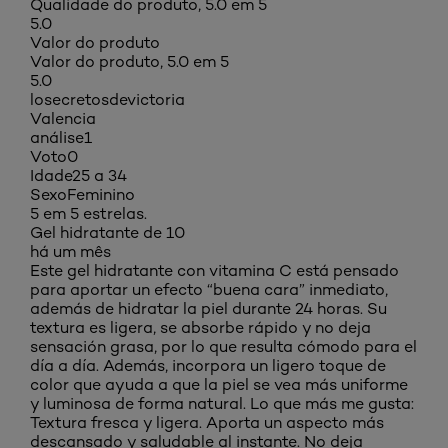
Qualidade do produto, 5.0 em 5
5.0
Valor do produto
Valor do produto, 5.0 em 5
5.0
losecretosdevictoria
Valencia
análise
1
Voto
0
Idade
25 a 34
Sexo
Feminino
5 em 5 estrelas.
Gel hidratante de 10
há um mês
Este gel hidratante con vitamina C está pensado
para aportar un efecto “buena cara” inmediato,
además de hidratar la piel durante 24 horas. Su
textura es ligera, se absorbe rápido y no deja
sensación grasa, por lo que resulta cómodo para el
día a día. Además, incorpora un ligero toque de
color que ayuda a que la piel se vea más uniforme
y luminosa de forma natural. Lo que más me gusta:
Textura fresca y ligera. Aporta un aspecto más
descansado y saludable al instante. No deja