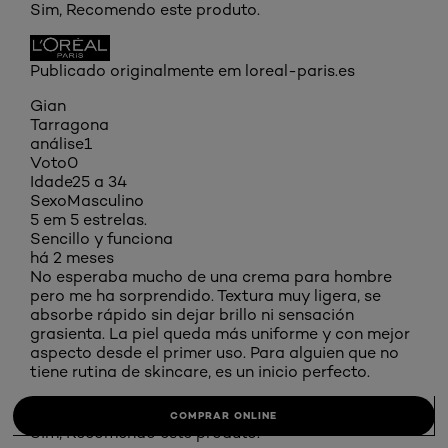
Sim, Recomendo este produto.
Publicado originalmente em loreal-paris.es
Gian
Tarragona
análise
1
Voto
0
Idade
25 a 34
Sexo
Masculino
5 em 5 estrelas.
Sencillo y funciona
há 2 meses
No esperaba mucho de una crema para hombre
pero me ha sorprendido. Textura muy ligera, se
absorbe rápido sin dejar brillo ni sensación
grasienta. La piel queda más uniforme y con mejor
aspecto desde el primer uso. Para alguien que no
tiene rutina de skincare, es un inicio perfecto.
TRADUZIR COM O GOOGLE
COMPRAR ONLINE
Sim, Recomendo este produto.