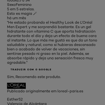
Idade
25 a 34
Sexo
Feminino
5 em 5 estrelas.
Esto es magia 🪄
há um mês
"He estado probando el Healthy Look de L'Oréal
Men Expert y me sorprendió bastante. Es un gel
hidratante con vitamina C que aporta hidratación
durante todo el día y deja un efecto de buena cara
al instante. Lo que más me gustó es que da un tono
saludable y natural, como si hubieras descansado
bien o acabado de volver de vacaciones, sin
sentirse pesado ni graso en la piel. Además, se
absorbe rápido y deja una sensación fresca muy
agradable."
TRADUZIR COM O GOOGLE
Sim, Recomendo este produto.
Publicado originalmente em loreal-paris.es
Esther52
Valencia de Alcántara