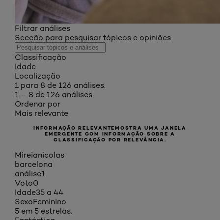
Filtrar análises
Secção para pesquisar tópicos e opiniões
Classificação
Idade
Localização
1 para 8 de 126 análises.
1 – 8 de 126 análises
Ordenar por
Mais relevante
INFORMAÇÃO RELEVANTE
MOSTRA UMA JANELA
EMERGENTE COM INFORMAÇÃO SOBRE A
CLASSIFICAÇÃO POR RELEVÂNCIA.
Mireianicolas
barcelona
análise
1
Voto
0
Idade
35 a 44
Sexo
Feminino
5 em 5 estrelas.