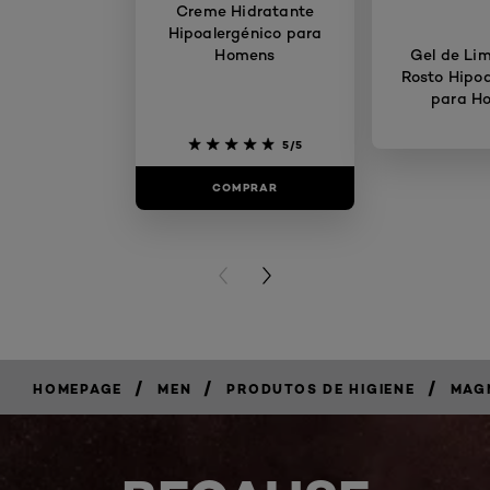
Creme Hidratante
Hipoalergénico para
Homens
Gel de Li
Rosto Hipoa
para H
5/5
COMPRAR
COMP
PREVIOUS CARD
NEXT CARD
/
/
/
HOMEPAGE
MEN
PRODUTOS DE HIGIENE
MAG