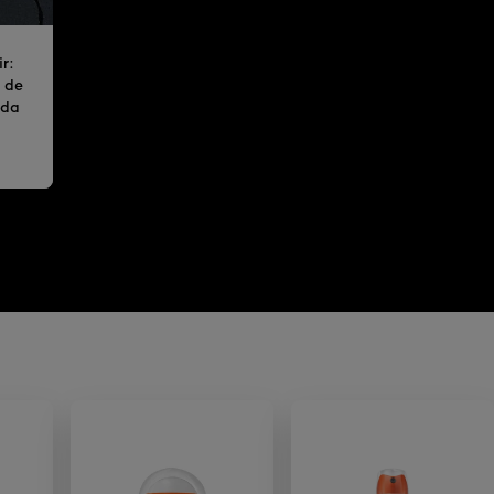
r:
s de
 da