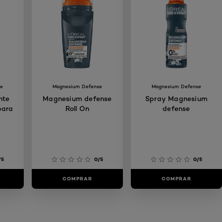
se
Magnesium Defense
Magnesium Defense
nte
Magnesium defense
Spray Magnesium
para
Roll On
defense
/5
0/5
0/5
COMPRAR
COMPRAR