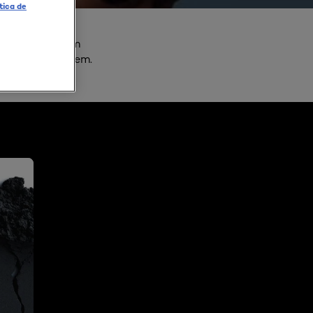
ítica de
é formulada com
da pele do homem.