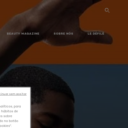
PESQU
BEAUTY MAGAZINE
SOBRE NÓS
LE DÉFILÉ
inuar sem aceitar
alíticos, para
SE
 hábitos de
es sobre
ndo no botão
ookies".