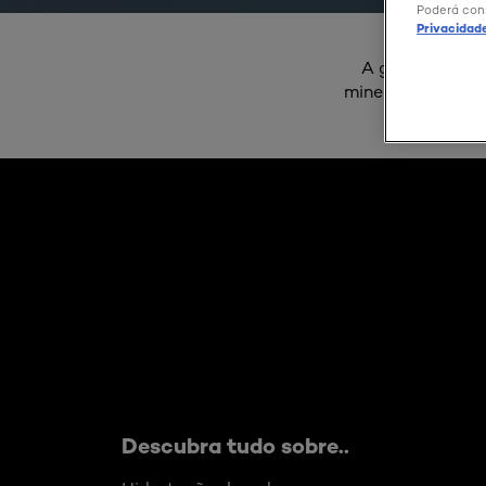
Poderá con
Privacidad
A gama hipoale
mineral de magné
Skip the slider: mangesium-defense
Descubra tudo sobre..