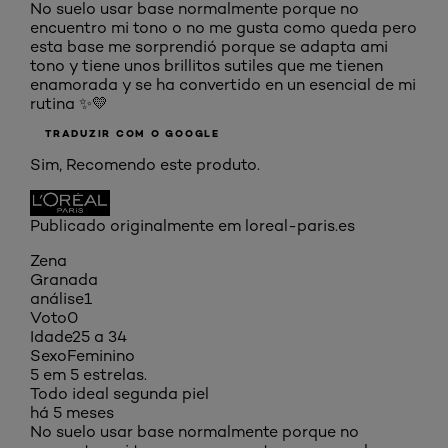
No suelo usar base normalmente porque no
encuentro mi tono o no me gusta como queda pero
esta base me sorprendió porque se adapta ami
tono y tiene unos brillitos sutiles que me tienen
enamorada y se ha convertido en un esencial de mi
rutina ✨💛
TRADUZIR COM O GOOGLE
Sim, Recomendo este produto.
Publicado originalmente em loreal-paris.es
Zena
Granada
análise
1
Voto
0
Idade
25 a 34
Sexo
Feminino
5 em 5 estrelas.
Todo ideal segunda piel
há 5 meses
No suelo usar base normalmente porque no