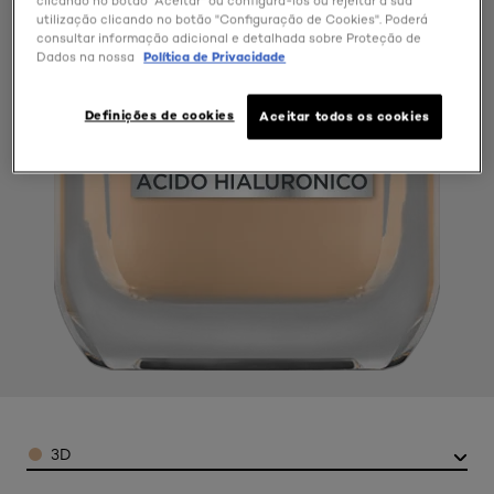
clicando no botão "Aceitar" ou configurá-los ou rejeitar a sua
utilização clicando no botão "Configuração de Cookies". Poderá
consultar informação adicional e detalhada sobre Proteção de
Dados na nossa
Política de Privacidade
Definições de cookies
Aceitar todos os cookies
Color
3D