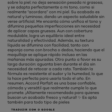
sobre la piel; no deja sensación pesada ni grasosa,
y se adapta perfectamente a mi tono, como si
realmente “acordara” con mi piel. Su acabado es
natural y luminoso, dando un aspecto saludable sin
verse artificial. Me encanta cómo unifica el tono y
difumina pequeñas imperfecciones sin necesidad
de aplicar capas gruesas. Aun con cobertura
modulable, logra un equilibrio ideal entre
naturalidad y efectividad. Además, su textura
líquida se difumina con facilidad, tanto con
esponja como con brocha o dedos, haciendo que el
maquillaje se aplique rápido incluso en las
mañanas más apuradas. Otro punto a favor es su
larga duración: aguanta bien durante el día sin
necesidad de retocar a cada rato. También la
fórmula es resistente al sudor y la humedad, lo que
la hace perfecta para usarla todo el año. En
resumen, Accord Parfait es una base confiable,
cómoda y versátil que realmente cumple lo que
promete. ¡Altamente recomendada para quienes
buscan un acabado fresco y natural! ✨ Es apta
también para todo tipo de pieles
TRADUZIR COM O GOOGLE