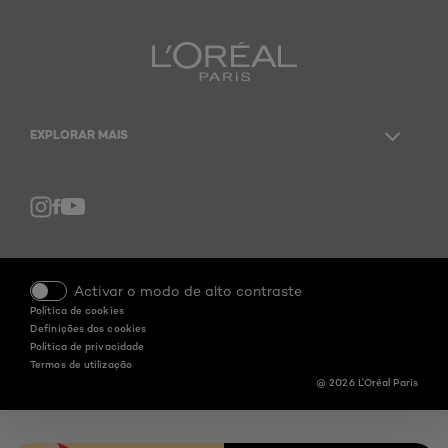
EXPLORAR MAIS
Facebook
YouTube
Instagram
Activar o modo de alto contraste
Política de cookies
Definições dos cookies
Política de privacidade
Termos de utilização
@ 2026 L'Oréal Paris