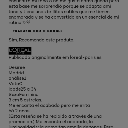
encuentro mi tono o no me gusta como queda pero
esta base me sorprendió porque se adapta ami
tono y tiene unos brillitos sutiles que me tienen
enamorada y se ha convertido en un esencial de mi
rutina ✨💛
TRADUZIR COM O GOOGLE
Sim, Recomendo este produto.
Publicado originalmente em loreal-paris.es
Desiree
Madrid
análise
1
Voto
0
Idade
25 a 34
Sexo
Feminino
3 em 5 estrelas.
Me encanta el acabado pero me irrita
há 2 anos
(Esta reseña se ha recibido a través de una
promoción.) Me encanta el acabado, la
luminosidad y la gama tan amplía de tonos. Pero