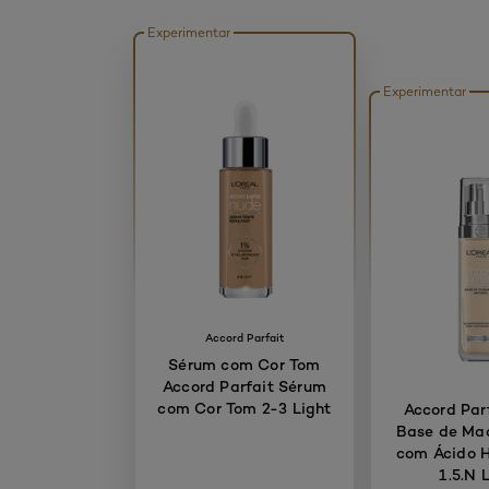
Experimentar
Experimentar
Accord Parfait
Sérum com Cor Tom
Accord Parfait Sérum
com Cor Tom 2-3 Light
Accord Par
Base de Ma
com Ácido H
1.5.N 