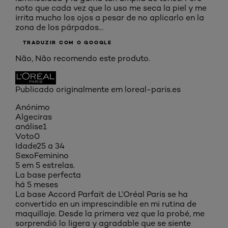
noto que cada vez que lo uso me seca la piel y me
irrita mucho los ojos a pesar de no aplicarlo en la
zona de los párpados…
TRADUZIR COM O GOOGLE
Não, Não recomendo este produto.
Publicado originalmente em loreal-paris.es
Anónimo
Algeciras
análise
1
Voto
0
Idade
25 a 34
Sexo
Feminino
5 em 5 estrelas.
La base perfecta
há 5 meses
La base Accord Parfait de L’Oréal Paris se ha
convertido en un imprescindible en mi rutina de
maquillaje. Desde la primera vez que la probé, me
sorprendió lo ligera y agradable que se siente