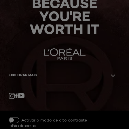
BECAUSE
YOU'RE
WORTH IT
EXPLORAR MAIS
Facebook
YouTube
Instagram
Activar o modo de alto contraste
Política de cookies