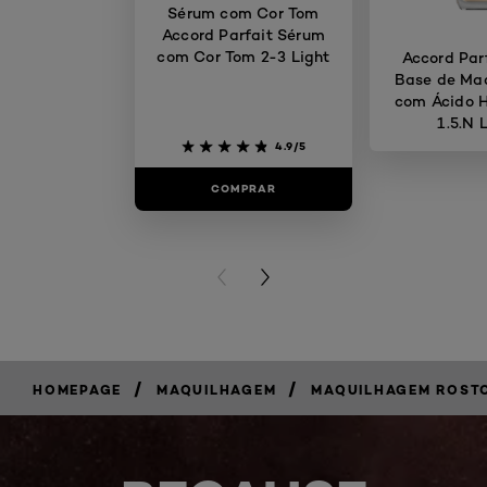
Sérum com Cor Tom
Accord Parfait Sérum
com Cor Tom 2-3 Light
Accord Par
Base de Ma
com Ácido H
1.5.N 
4.9/5
COMPRAR
COMP
PREVIOUS CARD
NEXT CARD
/
/
HOMEPAGE
MAQUILHAGEM
MAQUILHAGEM ROST