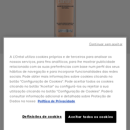
Continuar sem aceitar
A L'Oréal utiliza cookies próprios e de terceiros para analisar os
nossos serviços, para fins analíticos, para lhe mostrar publicidade
Color
relacionada com as suas preferências com base num perfil dos seus
5.R/5.C Rose Sand
hábitos de navegação e para incorporar funcionalidades das redes
sociais. Pode obter mais informações sobre cookies clicando no
botão "Configuração de Cookies". Pode aceitar todos os cookies
clicando no botão "Aceitar" ou configurá-los ou rejeitar a sua
utilização clicando no botão "Configuração de Cookies". Poderá
consultar informação adicional e detalhada sobre Proteção de
Dados na nossa
Política de Privacidade
Definições de cookies
Aceitar todos os cookies