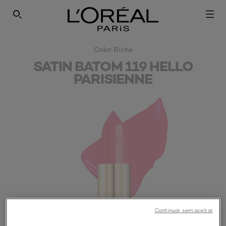
PESQUISAR NESTE SÍTIO
Color Riche
SATIN BATOM 119 HELLO
PARISIENNE
This product is discontinued
Continuar sem aceitar