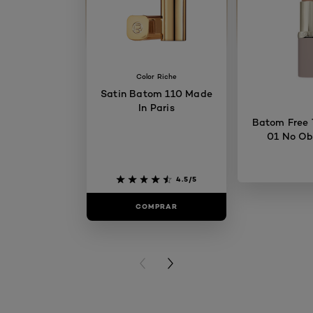
Color Riche
Satin Batom 110 Made
In Paris
Batom Free 
01 No Ob
4.5/5
COMPRAR
COMP
PREVIOUS CARD
NEXT CARD