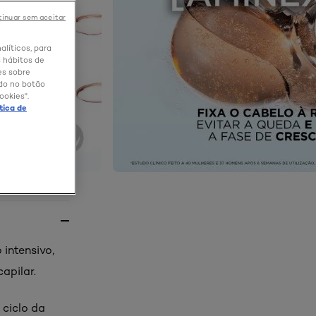
inuar sem aceitar
alíticos, para
 hábitos de
es sobre
ndo no botão
ookies".
ítica de
 intensivo,
apilar.
 ciclo da