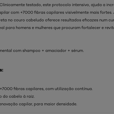
 Clinicamente testado, este protocolo intensivo, ajuda a in
pilar com +7000 fibras capilares visivelmente mais fortes.
reta no couro cabeludo oferece resultados eficazes num cu
eal para homens e mulheres que procuram fortalecer e revita
rumental com shampoo + amaciador + sérum.
s:
7000 fibras capilares, com utilização contínua.
o do cabelo à raiz.
enovação capilar, para maior densidade.