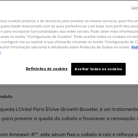
Cont
iliza cookies próprios e de terceiros para analisar os nossos serviços, para fins an
 publicidade relacionada com as suas preferências com base num perfil dos seus
 para incorporar funcionalidades das redes sociais. Pode obter mais informaçõ
cando no botão "Configuração de Cookies". Pode aceitar todos os cookies clica
u configurá-los ou rejeitar a sua utilização clicando no botão "Configuração de C
sultar informação adicional e detalhada sobre Proteção de Dados na nossa
Pol
e
Definições de cookies
Aceitar todos os cookies
roduto
queda L'Oréal Paris Elvive Growth Booster, é um tratamento
 para prevenir a queda do cabelo e favorecer a renovação c
m Aminexil-R™, este sérum fixa o cabelo à raiz e reforça o