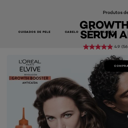
Produtos de
GROWTH
SÉRUM A
CUIDADOS DE PELE
CABELO
COLORAÇÃO
4.9
(56
Growth Booster Sérum Antiqueda
COMPRA