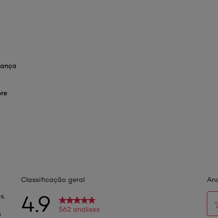
rança
re