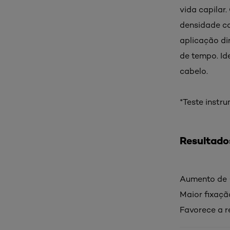
vida capilar.
densidade ca
aplicação di
de tempo. Id
cabelo.
*Teste inst
Resultado
Aumento de +
Maior fixaçã
Favorece a r