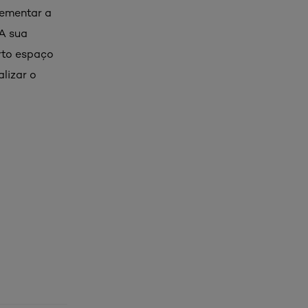
crementar a
 A sua
rto espaço
lizar o