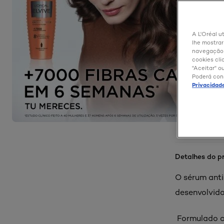
A L'Oréal ut
lhe mostrar
navegação e
cookies cli
"Aceitar" o
Poderá con
Privacidad
Detalhes do p
O sérum anti
desenvolvido
Formulado co