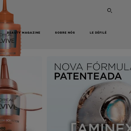
PESQU
BEAUTY MAGAZINE
SOBRE NÓS
LE DÉFILÉ
COMPRAR ONLINE
NEXT CARD