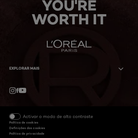
YOU'RE
WORTH IT
EXPLORAR MAIS
Facebook
YouTube
Instagram
Activar o modo de alto contraste
Política de cookies
Definições dos cookies
Política de privacidade