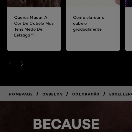
Queres Mudar A
Como clarear o
Cor De Cabelo Mas
cabelo
Tens Medo De
gradualmente
Estragar?
PREVIOUS CARD
NEXT CARD
/
/
/
HOMEPAGE
CABELOS
COLORAÇÃO
EXCELLEN
BECAUSE