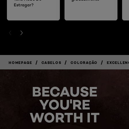
Estragar?
PREVIOUS CARD
NEXT CARD
/
/
/
HOMEPAGE
CABELOS
COLORAÇÃO
EXCELLEN
BECAUSE
YOU'RE
WORTH IT