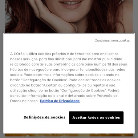
Continuar sem aceitar
A L'Oréal utiliza cookies próprios e de terceiros para analisar os
nossos serviços, para fins analíticos, para lhe mostrar publicidade
relacionada com as suas preferências com base num perfil dos seus
hábitos de navegação e para incorporar funcionalidades das redes
sociais. Pode obter mais informações sobre cookies clicando no
botão "Configuração de Cookies". Pode aceitar todos os cookies
clicando no botão "Aceitar" ou configurá-los ou rejeitar a sua
utilização clicando no botão "Configuração de Cookies". Poderá
consultar informação adicional e detalhada sobre Proteção de
Dados na nossa
Política de Privacidade
Definições de cookies
Aceitar todos os cookies