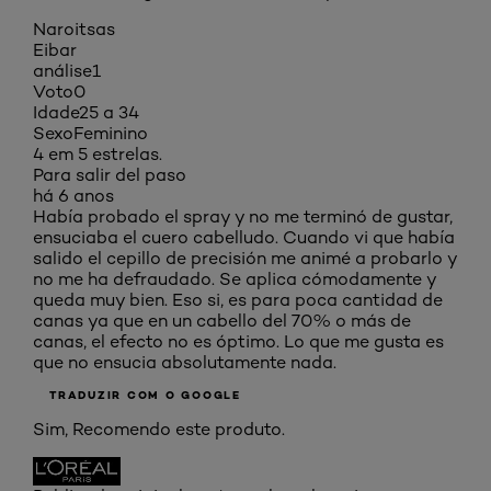
Naroitsas
Eibar
análise
1
Voto
0
Idade
25 a 34
Sexo
Feminino
4 em 5 estrelas.
Para salir del paso
há 6 anos
Había probado el spray y no me terminó de gustar,
ensuciaba el cuero cabelludo. Cuando vi que había
salido el cepillo de precisión me animé a probarlo y
no me ha defraudado. Se aplica cómodamente y
queda muy bien. Eso si, es para poca cantidad de
canas ya que en un cabello del 70% o más de
canas, el efecto no es óptimo. Lo que me gusta es
que no ensucia absolutamente nada.
TRADUZIR COM O GOOGLE
Sim, Recomendo este produto.