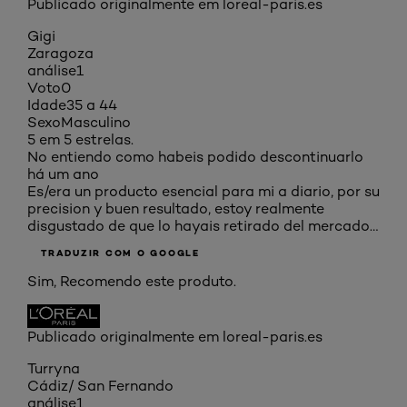
Publicado originalmente em loreal-paris.es
Gigi
Zaragoza
análise
1
Voto
0
Idade
35 a 44
Sexo
Masculino
5 em 5 estrelas.
No entiendo como habeis podido descontinuarlo
há um ano
Es/era un producto esencial para mi a diario, por su
precision y buen resultado, estoy realmente
disgustado de que lo hayais retirado del mercado…
TRADUZIR COM O GOOGLE
Sim, Recomendo este produto.
Publicado originalmente em loreal-paris.es
Turryna
Cádiz/ San Fernando
análise
1