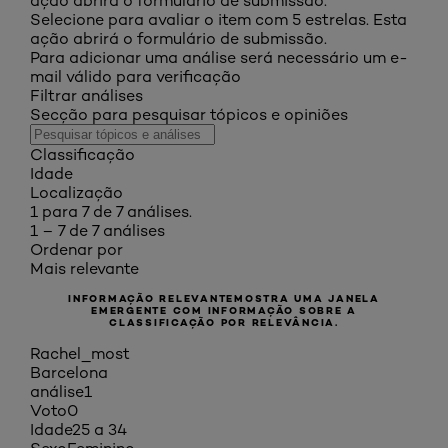
ação abrirá o formulário de submissão.
Selecione para avaliar o item com 5 estrelas. Esta
ação abrirá o formulário de submissão.
Para adicionar uma análise será necessário um e-
mail válido para verificação
Filtrar análises
Secção para pesquisar tópicos e opiniões
Classificação
Idade
Localização
1 para 7 de 7 análises.
1 – 7 de 7 análises
Ordenar por
Mais relevante
INFORMAÇÃO RELEVANTE
MOSTRA UMA JANELA
EMERGENTE COM INFORMAÇÃO SOBRE A
CLASSIFICAÇÃO POR RELEVÂNCIA.
Rachel_most
Barcelona
análise
1
Voto
0
Idade
25 a 34