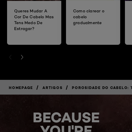
Queres Mudar A
Como clarear o
Cor De Cabelo Mas
cabelo
Tens Medo De
gradualmente
Estragar?
PREVIOUS CARD
NEXT CARD
/
/
HOMEPAGE
ARTIGOS
POROSIDADE DO CABELO: 
BECAUSE
YOU'RE