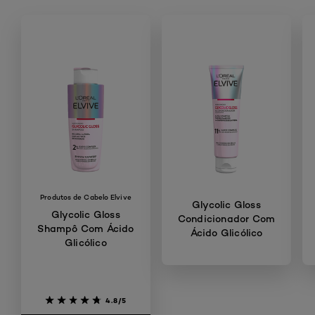
Skip the slider: Shop Product
Produtos de Cabelo Elvive
Glycolic Gloss
Glycolic Gloss
Condicionador Com
Shampô Com Ácido
Ácido Glicólico
Glicólico
4.9/5
4.8/5