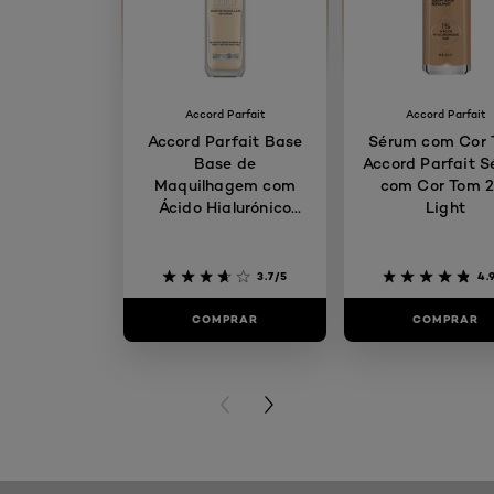
Accord Parfait
Accord Parfait
Accord Parfait Base
Sérum com Cor
Base de
Accord Parfait 
Maquilhagem com
com Cor Tom 2
Ácido Hialurónico
Light
1.5.N Linen
3.7/5
4.
COMPRAR
COMPRAR
PREVIOUS CARD
NEXT CARD