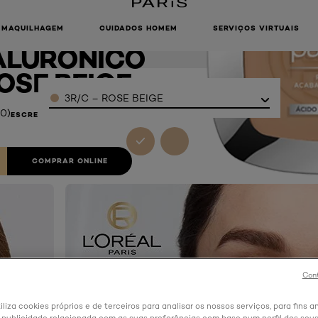
ARFAIT PÓ
CTO COM
MAQUILHAGEM
CUIDADOS HOMEM
SERVIÇOS VIRTUAIS
ALURÓNICO
OSE BEIGE
Color
3R/C – ROSE BEIGE
(0)
ESCREVER UMA REVIEW
COMPRAR ONLINE
Cont
iliza cookies próprios e de terceiros para analisar os nossos serviços, para fins an