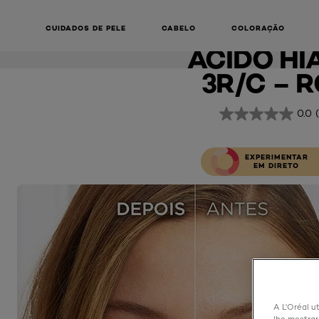
ACCORD P
COMPA
CUIDADOS DE PELE
CABELO
COLORAÇÃO
ÁCIDO HI
3R/C – R
0.0
EXPERIMENTAR
EM DIRETO
A L'Oréal ut