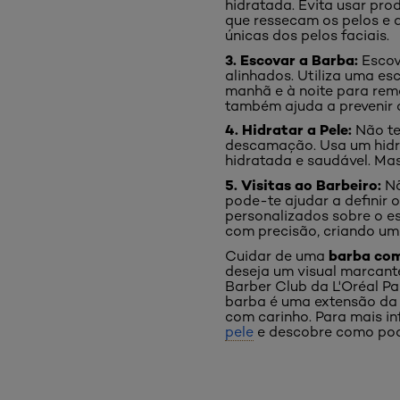
hidratada. Evita usar pro
que ressecam os pelos e 
únicas dos pelos faciais.
3. Escovar a Barba:
Escova
alinhados. Utiliza uma es
manhã e à noite para remo
também ajuda a prevenir 
4. Hidratar a Pele:
Não te
descamação. Usa um hidra
hidratada e saudável. Ma
5. Visitas ao Barbeiro:
Nã
pode-te ajudar a definir 
personalizados sobre o es
com precisão, criando um 
barba co
Cuidar de uma
deseja um visual marcante
Barber Club da L'Oréal Pa
barba é uma extensão da t
com carinho. Para mais in
pele
e descobre como pode