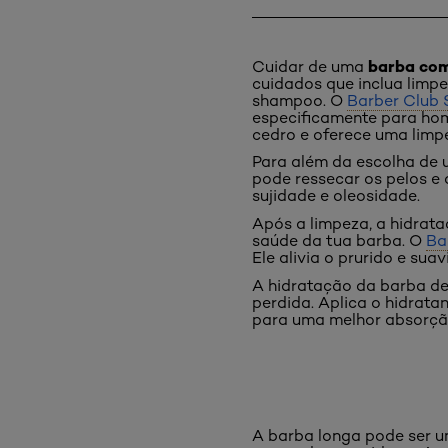
barba co
Cuidar de uma
cuidados que inclua limp
shampoo. O
Barber Club
especificamente para hom
cedro e oferece uma lim
Para além da escolha de 
pode ressecar os pelos e 
sujidade e oleosidade.
Após a limpeza, a hidrat
saúde da tua barba. O
Ba
Ele alivia o prurido e sua
A hidratação da barba de
perdida. Aplica o hidrat
para uma melhor absorçã
A barba longa pode ser um