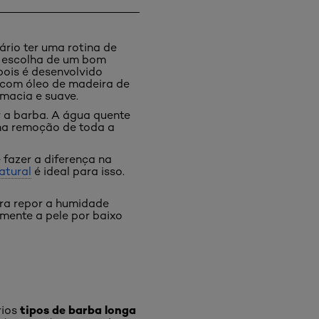
ário ter uma rotina de
a escolha de um bom
pois é desenvolvido
 com óleo de madeira de
macia e suave.
 a barba. A água quente
 na remoção de toda a
fazer a diferença na
atural
é ideal para isso.
ara repor a humidade
mente a pele por baixo
tipos de barba longa
rios