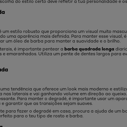
colha do estilo certo deve refletir a tua personalidade e o
da
 um estilo robusto que proporciona um visual muito mascul
o uma aparência mais definida. Para manter esse visual, é
sar um óleo de barba para manter a suavidade e o brilho.
barba quadrada longa
terais, é importante pentear a
diari
 e emaranhados. Utiliza um pente de dentes largos para evi
ada
uma tendência que oferece um look mais moderno e estiliz
 nas laterais e vai ganhando volume em direção ao queixo.
eressante. Para manter o degradé, é importante usar um apa
a e garantir que as transições sejam suaves.
nte para fazer o degradé em casa, procura a ajuda de um bar
feito para o teu tipo de rosto e barba.
a