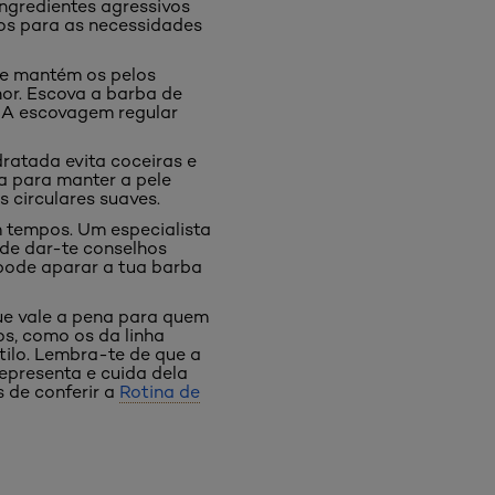
ingredientes agressivos
dos para as necessidades
s e mantém os pelos
hor. Escova a barba de
. A escovagem regular
ratada evita coceiras e
a para manter a pele
 circulares suaves.
m tempos. Um especialista
ode dar-te conselhos
 pode aparar a tua barba
ue vale a pena para quem
os, como os da linha
tilo. Lembra-te de que a
representa e cuida dela
 de conferir a
Rotina de