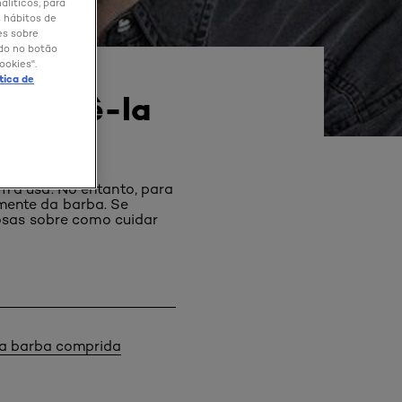
alíticos, para
 hábitos de
es sobre
ndo no botão
ookies".
ítica de
 mantê-la
m a usa. No entanto, para
mente da barba. Se
iosas sobre como cuidar
 a barba comprida