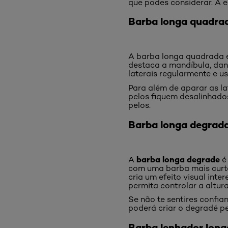
que podes considerar. A es
Barba longa quadra
A barba longa quadrada é
destaca a mandíbula, dand
laterais regularmente e u
Para além de aparar as la
pelos fiquem desalinhados
pelos.
Barba longa degrad
barba longa degrade
A
é 
com uma barba mais curta
cria um efeito visual int
permita controlar a altur
Se não te sentires confia
poderá criar o degradé per
Barba lenhador long