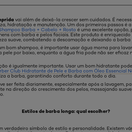
mprida
vai além de deixá-la crescer sem cuidados. É necess
eza, hidratação e manutenção. Um dos primeiros passos é 
 Shampoo Barba + Cabelo + Rosto
é uma excelente opção, 
ens com barba e pelos faciais. Este produto é enriquecido
peza suave, combatendo a descamação e deixando a barba 
um bom shampoo, é importante usar água morna para lavar
a pele por baixo, enquanto a água fria pode não ser eficaz
ação é igualmente importante. Usar um bom hidratante pode 
rber Club Hidratante de Pele e Barba com Óleo Essencial N
viza a barba, garantindo conforto durante todo o dia.
ve ser feita diariamente, especialmente após a lavagem, p
ante na direção do crescimento dos pelos, massajando suave
o.
Estilos de barba longa: qual escolher?
 verdadeiro símbolo de estilo e personalidade. Existem vá