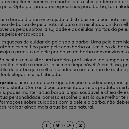
dutos capilares comuns na barba, pois estes podem conter 
a pele. Opta por produtos específicos para barba, formula
r a barba diariamente ajuda a distribuir os óleos naturai
cova de barba de pelo natural para um resultado ainda mel
ver os pelos soltos, a sujidade e as células mortas da pele
os pelos encravados.
 esqueças de cuidar da pele sob a barba. Uma pele bem hid
tante específico para pele com barba ou um óleo de barb
ssaja o produto na pele por baixo da barba com movimentos
o hesites em visitar um barbeiro profissional de tempos e
o estilo ideal e a mantê-lo sempre impecável. Além disso, p
tilo de barba que melhor se adequa ao teu tipo de rosto e
look elegante e sofisticado.
mprida
é uma tarefa que exige atenção e dedicação, mas q
 e distinto. Com as dicas apresentadas e os produtos cert
ris, podes manter a tua barba longa, saudável e cheia de es
ua personalidade, por isso escolhe o estilo que melhor te 
formações sobre cuidados com a pele e a barba, não deixes
s realçar ainda mais a tua beleza natural.