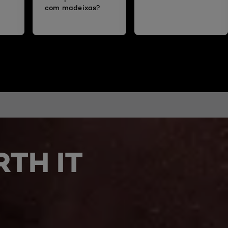
com madeixas?
TH IT