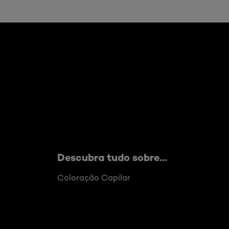
Skip the slider: Artigos Hair Color
Descubra tudo sobre...
Coloração Capilar