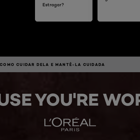
Estragar?
 COMO CUIDAR DELA E MANTÊ-LA CUIDADA
USE YOU'RE WOR