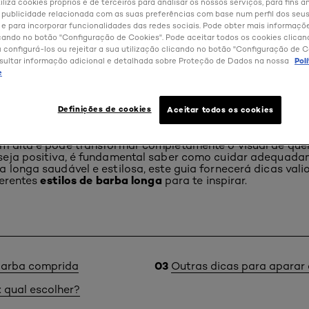
iliza cookies próprios e de terceiros para analisar os nossos serviços, para fins an
 publicidade relacionada com as suas preferências com base num perfil dos seus
 para incorporar funcionalidades das redes sociais. Pode obter mais informaçõ
cando no botão "Configuração de Cookies". Pode aceitar todos os cookies clica
u configurá-los ou rejeitar a sua utilização clicando no botão "Configuração de C
sultar informação adicional e detalhada sobre Proteção de Dados na nossa
Pol
e
rida: como cuidar dela e
Definições de cookies
Aceitar todos os cookies
m alta e pode transformar completamente o visual de que
seja positiva, é fundamental saber como cuidar adequada
 longa saudável e estilosa, este guia fornecerá dicas val
estilos de barba longa
ferentes
para te inspirar.
barba comprida
Outras dicas para aparar
: qual escolher?