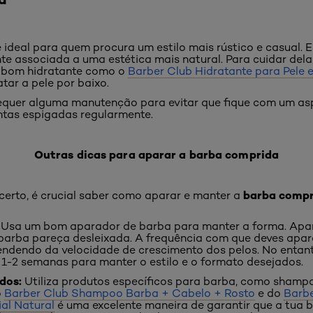
 ideal para quem procura um estilo mais rústico e casual. 
e associada a uma estética mais natural. Para cuidar dela
 bom hidratante como o
Barber Club Hidratante para Pele 
atar a pele por baixo.
equer alguma manutenção para evitar que fique com um as
ntas espigadas regularmente.
Outras dicas para aparar a barba comprida
barba compr
 certo, é crucial saber como aparar e manter a
:
Usa um bom aparador de barba para manter a forma. Apara
 barba pareça desleixada. A frequência com que deves apar
ndendo da velocidade de crescimento dos pelos. No entan
 1-2 semanas para manter o estilo e o formato desejados.
dos:
Utiliza produtos específicos para barba, como shampo
o
Barber Club Shampoo Barba + Cabelo + Rosto
e do
Barbe
al Natural
é uma excelente maneira de garantir que a tua 