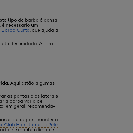
Este tipo de barba é densa
, é necessário um
e Barba Curta
, que ajuda a
peto descuidado. Apara
ida
. Aqui estão algumas
r as pontas e as laterais
ar a barba varia de
to, em geral, recomenda-
os e óleos, para manter a
r Club Hidratante de Pele
barba se mantém limpa e