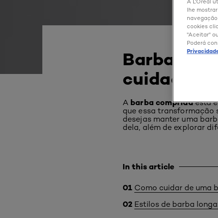
A L'Oréal ut
lhe mostrar
navegação e
cookies cli
"Aceitar" o
Poderá con
Privacidad
Barba comp
cuidada
barba comprida
A
está e
que essa transformação 
desejas manter uma barba
dela, além de explorar di
In this article
Como cuidar de uma 
Estilos de barba longa