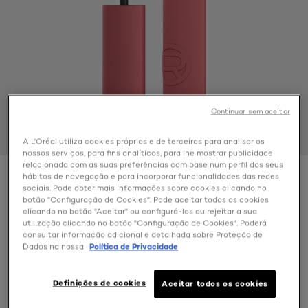
Continuar sem aceitar
A L'Oréal utiliza cookies próprios e de terceiros para analisar os
nossos serviços, para fins analíticos, para lhe mostrar publicidade
relacionada com as suas preferências com base num perfil dos seus
hábitos de navegação e para incorporar funcionalidades das redes
Color
sociais. Pode obter mais informações sobre cookies clicando no
120 Major Crush
botão "Configuração de Cookies". Pode aceitar todos os cookies
clicando no botão "Aceitar" ou configurá-los ou rejeitar a sua
utilização clicando no botão "Configuração de Cookies". Poderá
consultar informação adicional e detalhada sobre Proteção de
Dados na nossa
Política de Privacidade
Definições de cookies
Aceitar todos os cookies