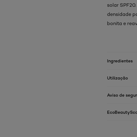
solar SPF20.
densidade pa
bonita e rea
Ingredientes
Utilização
Aviso de segu
EcoBeautySco