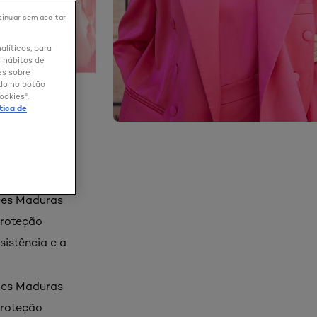
inuar sem aceitar
alíticos, para
 hábitos de
es sobre
ndo no botão
ookies".
ítica de
les Maduras
proteção
sistência e a
les Maduras
proteção