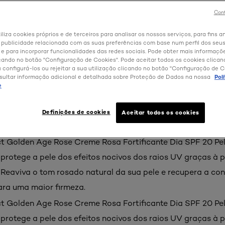
Cont
iliza cookies próprios e de terceiros para analisar os nossos serviços, para fins an
 publicidade relacionada com as suas preferências com base num perfil dos seus
 para incorporar funcionalidades das redes sociais. Pode obter mais informaçõ
cando no botão "Configuração de Cookies". Pode aceitar todos os cookies clica
u configurá-los ou rejeitar a sua utilização clicando no botão "Configuração de C
sultar informação adicional e detalhada sobre Proteção de Dados na nossa
Pol
e
Definições de cookies
Aceitar todos os cookies
roduto
t Golden Age Rose Creme Rosa Fortificante Dia SPF 20 Pe
 protege a pele dos efeitos nocivos dos raios UV graças à 
 Reaviva o tom rosado natural da sua pele e recupera a con
ara uma maior firmeza.
t Golden Age Rose Creme Rosa Fortificante Dia SPF 20 Pe
 protege a pele dos efeitos nocivos dos raios UV graças à 