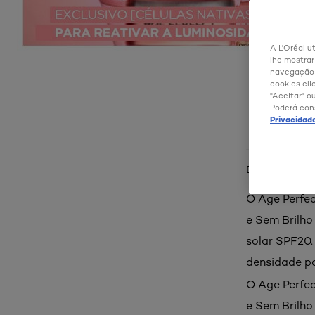
A L'Oréal ut
lhe mostrar
navegação e
cookies cli
"Aceitar" o
Poderá con
Privacidad
Detalhes do p
O Age Perfec
e Sem Brilho
solar SPF20.
densidade p
O Age Perfec
e Sem Brilho