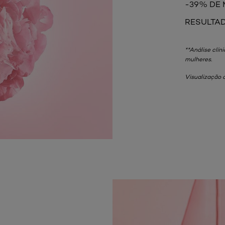
-39% DE 
RESULTAD
**Análise clí
mulheres.
Visualização 