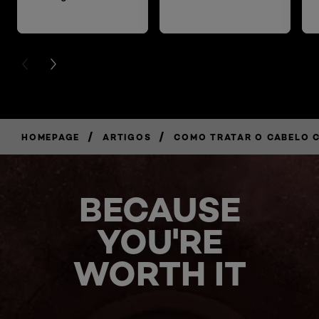
PREVIOUS CARD
NEXT CARD
/
/
HOMEPAGE
ARTIGOS
COMO TRATAR O CABELO C
BECAUSE
YOU'RE
WORTH IT