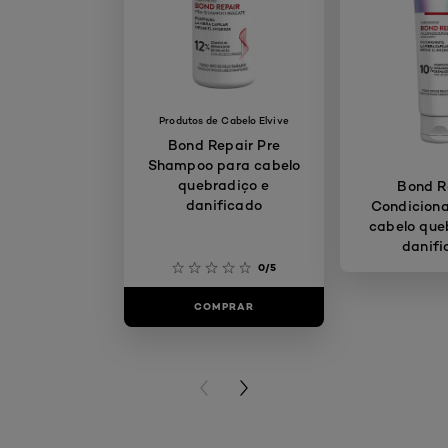
Produtos de Cabelo Elvive
Bond Repair Pre
Shampoo para cabelo
quebradiço e
Bond R
danificado
Condiciona
cabelo que
danifi
0/5
COMPRAR
COMP
PREVIOUS CARD
NEXT CARD