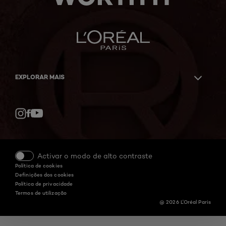
EXPLORAR MAIS
Facebook
YouTube
Instagram
Activar o modo de alto contraste
Política de cookies
Definições dos cookies
Política de privacidade
Termos de utilização
@ 2026 L'Oréal Paris