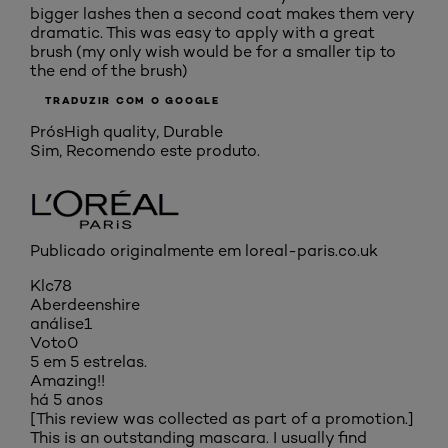
bigger lashes then a second coat makes them very
dramatic. This was easy to apply with a great
brush (my only wish would be for a smaller tip to
the end of the brush)
TRADUZIR COM O GOOGLE
Prós
High quality, Durable
Sim, Recomendo este produto.
Publicado originalmente em loreal-paris.co.uk
Klc78
Aberdeenshire
análise
1
Voto
0
5 em 5 estrelas.
Amazing!!
há 5 anos
[This review was collected as part of a promotion.]
This is an outstanding mascara. I usually find