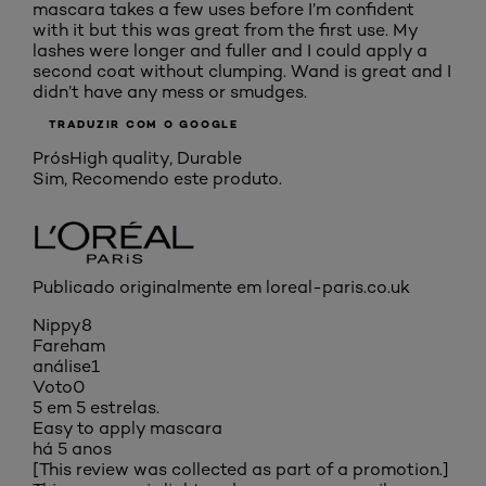
mascara takes a few uses before I’m confident
with it but this was great from the first use. My
lashes were longer and fuller and I could apply a
second coat without clumping. Wand is great and I
didn’t have any mess or smudges.
TRADUZIR COM O GOOGLE
Prós
High quality, Durable
Sim, Recomendo este produto.
Publicado originalmente em loreal-paris.co.uk
Nippy8
Fareham
análise
1
Voto
0
5 em 5 estrelas.
Easy to apply mascara
há 5 anos
[This review was collected as part of a promotion.]