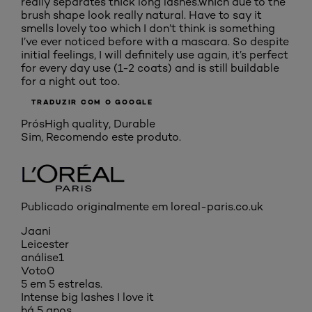
really separates thick long lashes.which due to the
brush shape look really natural. Have to say it
smells lovely too which I don’t think is something
I’ve ever noticed before with a mascara. So despite
initial feelings, I will definitely use again, it’s perfect
for every day use (1-2 coats) and is still buildable
for a night out too.
TRADUZIR COM O GOOGLE
Prós
High quality, Durable
Sim, Recomendo este produto.
Publicado originalmente em loreal-paris.co.uk
Jaani
Leicester
análise
1
Voto
0
5 em 5 estrelas.
Intense big lashes I love it
há 5 anos