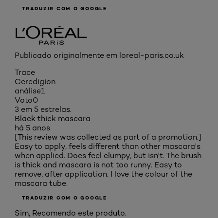
TRADUZIR COM O GOOGLE
Publicado originalmente em loreal-paris.co.uk
Trace
Ceredigion
análise
1
Voto
0
3 em 5 estrelas.
Black thick mascara
há 5 anos
[This review was collected as part of a promotion.]
Easy to apply, feels different than other mascara's
when applied. Does feel clumpy, but isn't. The brush
is thick and mascara is not too runny. Easy to
remove, after application. I love the colour of the
mascara tube.
TRADUZIR COM O GOOGLE
Sim, Recomendo este produto.