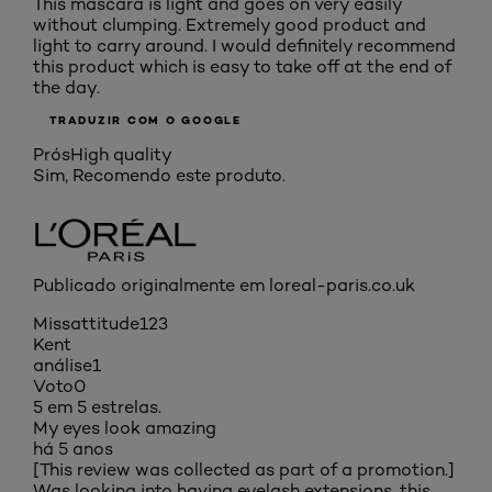
This mascara is light and goes on very easily
without clumping. Extremely good product and
light to carry around. I would definitely recommend
this product which is easy to take off at the end of
the day.
TRADUZIR COM O GOOGLE
Prós
High quality
Sim, Recomendo este produto.
Publicado originalmente em loreal-paris.co.uk
Missattitude123
Kent
análise
1
Voto
0
5 em 5 estrelas.
My eyes look amazing
há 5 anos
[This review was collected as part of a promotion.]
Was looking into having eyelash extensions, this