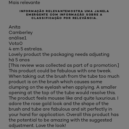
Mais relevante
INFORMAÇÃO RELEVANTE
MOSTRA UMA JANELA
EMERGENTE COM INFORMAÇÃO SOBRE A
CLASSIFICAÇÃO POR RELEVÂNCIA.
Anita
Camberley
análise
1
Voto
0
4 em 5 estrelas.
Lovely product the packaging needs adjusting
há 5 anos
[This review was collected as part of a promotion.]
This product could be fabulous with one tweek.
When taking out the brush from the tube too much
product is on the brush which causes some
clumping on the eyelash when applying. A smaller
opening at the top of the tube would resolve this.
The product feels mousse like and quite luxurious. I
adore the rose gold look and the shape of the
brush and tube are fabulous and sit perfectly in
your hand for application. Overall this product has
the potential to be amazing with the suggested
adjustment. Love the look!