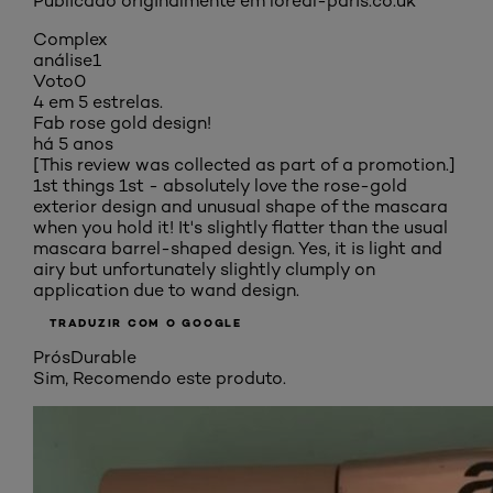
Publicado originalmente em loreal-paris.co.uk
Complex
análise
1
Voto
0
4 em 5 estrelas.
Fab rose gold design!
há 5 anos
[This review was collected as part of a promotion.]
1st things 1st - absolutely love the rose-gold
exterior design and unusual shape of the mascara
when you hold it! It's slightly flatter than the usual
mascara barrel-shaped design. Yes, it is light and
airy but unfortunately slightly clumply on
application due to wand design.
TRADUZIR COM O GOOGLE
Prós
Durable
Sim, Recomendo este produto.