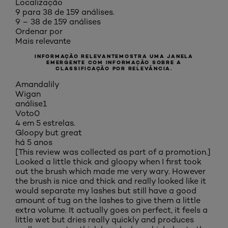
Localização
9 para 38 de 159 análises.
9 – 38 de 159 análises
Ordenar por
Mais relevante
INFORMAÇÃO RELEVANTE
MOSTRA UMA JANELA
EMERGENTE COM INFORMAÇÃO SOBRE A
CLASSIFICAÇÃO POR RELEVÂNCIA.
Amandalily
Wigan
análise
1
Voto
0
4 em 5 estrelas.
Gloopy but great
há 5 anos
[This review was collected as part of a promotion.]
Looked a little thick and gloopy when I first took
out the brush which made me very wary. However
the brush is nice and thick and really looked like it
would separate my lashes but still have a good
amount of tug on the lashes to give them a little
extra volume. It actually goes on perfect, it feels a
little wet but dries really quickly and produces