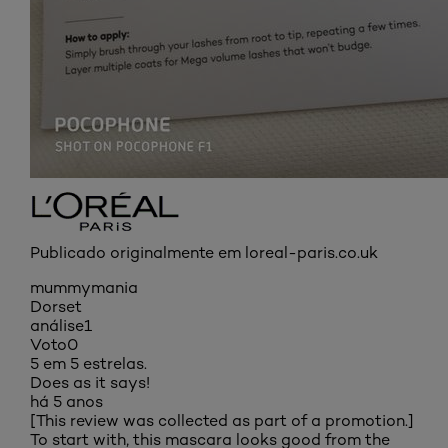
Publicado originalmente em loreal-paris.co.uk
mummymania
Dorset
análise
1
Voto
0
5 em 5 estrelas.
Does as it says!
há 5 anos
[This review was collected as part of a promotion.]
To start with, this mascara looks good from the