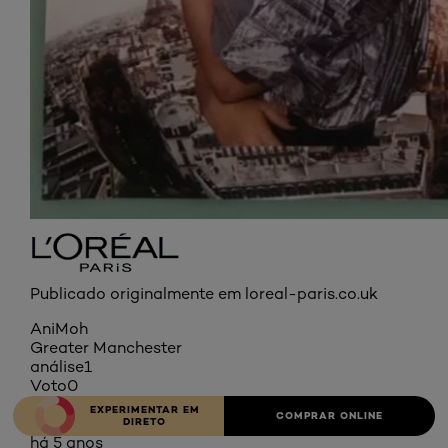
Publicado originalmente em loreal-paris.co.uk
AniMoh
Greater Manchester
análise
1
Voto
0
5 em 5 estrelas.
EXPERIMENTAR EM
COMPRAR ONLINE
The shape is everything!
DIRETO
há 5 anos