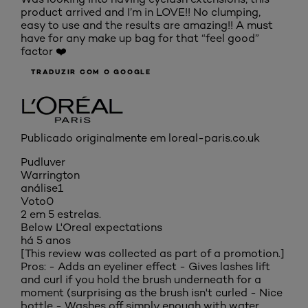
product arrived and I’m in LOVE!! No clumping,
easy to use and the results are amazing!! A must
have for any make up bag for that “feel good”
factor ❤️
TRADUZIR COM O GOOGLE
Publicado originalmente em loreal-paris.co.uk
Pudluver
Warrington
análise
1
Voto
0
2 em 5 estrelas.
Below L'Oreal expectations
há 5 anos
[This review was collected as part of a promotion.]
Pros: - Adds an eyeliner effect - Gives lashes lift
and curl if you hold the brush underneath for a
moment (surprising as the brush isn't curled - Nice
bottle - Washes off simply enough with water