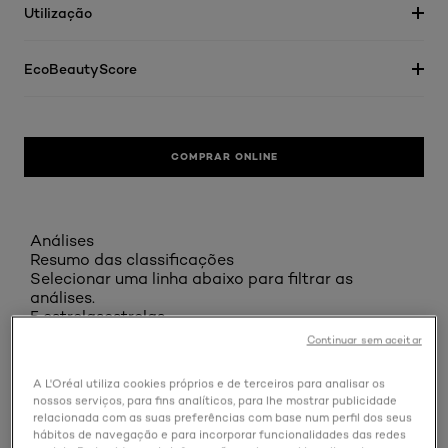
Utilização
EcoBeautyScore
COMPRAR ONLINE
Análises
Resumo das classificações
Selecionar uma linha abaixo para filtrar as
análises.
5 estrelas
estrelas
Continuar sem aceitar
113
113 análises com 5 estrelas.
A L'Oréal utiliza cookies próprios e de terceiros para analisar os
4 estrelas
estrelas
nossos serviços, para fins analíticos, para lhe mostrar publicidade
relacionada com as suas preferências com base num perfil dos seus
25
hábitos de navegação e para incorporar funcionalidades das redes
25 análises com 4 estrelas.