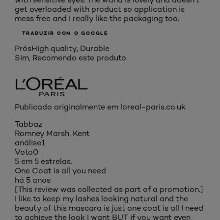
get overloaded with product so application is
mess free and I really like the packaging too.
TRADUZIR COM O GOOGLE
Prós
High quality, Durable
Sim, Recomendo este produto.
Publicado originalmente em loreal-paris.co.uk
Tabbaz
Romney Marsh, Kent
análise
1
Voto
0
5 em 5 estrelas.
One Coat is all you need
há 5 anos
[This review was collected as part of a promotion.]
I like to keep my lashes looking natural and the
beauty of this mascara is just one coat is all I need
to achieve the look I want BUT if you want even