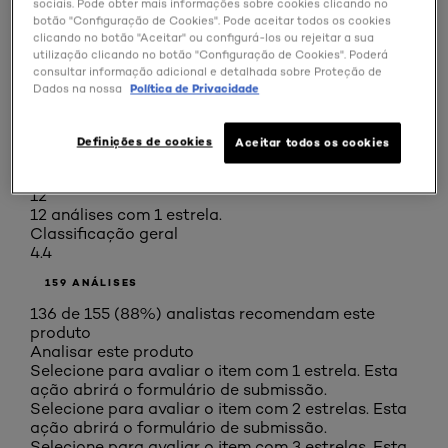
sociais. Pode obter mais informações sobre cookies clicando no
3 estrelas
estrelas
botão "Configuração de Cookies". Pode aceitar todos os cookies
clicando no botão "Aceitar" ou configurá-los ou rejeitar a sua
7
utilização clicando no botão "Configuração de Cookies". Poderá
7 análises com 3 estrelas.
consultar informação adicional e detalhada sobre Proteção de
2 estrelas
estrelas
Dados na nossa
Política de Privacidade
2
2 análises com 2 estrelas.
Definições de cookies
Aceitar todos os cookies
1 estrela
estrelas
12
12 análises com 1 estrela.
Classificação geral
4.4
159 ANÁLISES
136 de 155 (88%) analistas recomendam este
produto
Analisar este produto
Selecione para avaliar o item com 1 estrela. Esta
ação abrirá o formulário de submissão.
Selecione para avaliar o item com 2 estrelas. Esta
ação abrirá o formulário de submissão.
Selecione para avaliar o item com 3 estrelas. Esta