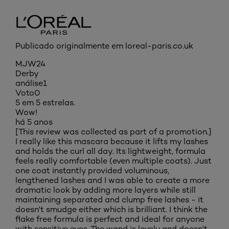
Publicado originalmente em loreal-paris.co.uk
MJW24
Derby
análise
1
Voto
0
5 em 5 estrelas.
Wow!
há 5 anos
[This review was collected as part of a promotion.]
I really like this mascara because it lifts my lashes
and holds the curl all day. Its lightweight, formula
feels really comfortable (even multiple coats). Just
one coat instantly provided voluminous,
lengthened lashes and I was able to create a more
dramatic look by adding more layers while still
maintaining separated and clump free lashes - it
doesn't smudge either which is brilliant. I think the
flake free formula is perfect and ideal for anyone
with sensitive eyes. The wand is lovely and doesn't